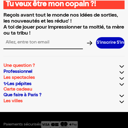
Tu veux être mon copain ?!
Reçois avant tout le monde nos idées de sorties,
les nouveautés et les réduc' !
A toi de jouer pour impressionner ta moitié, ta mère
ou ta tribu !
S’inscrire S’inscrire S
Adresse email pour la newsletter
Une question ?
Professionnel
Les spectacles
✨Les pépites
Carte cadeau
Que faire à Paris ?
Les villes
Paiements sécurisés