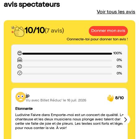
avis spectateurs
Voir tous les avis
10/10
(7 avis)
Donner mon avis
Connecte-toi pour donner ton avis !
😍
100%
🤗
0%
😐
0%
🙁
0%
jp
8/10
Vu avec Billet Réduc'
le 16 juil. 2026
Etonnante
S
Ludivine Faivre dans Emporte-moi est un concert de qualité. La
Be
chanteuse et les deux musiciens nous plonge avec talent dans
cette vie faite de joie et de pleurs. Les textes sont forts et léger
pour nous conter la vie. À voir!