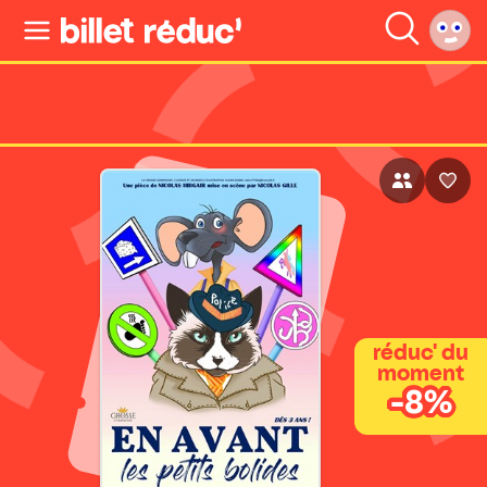
réduc' du
moment
-8%