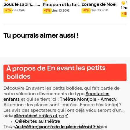
9/
Sous le sapin... les
L'orange de Noël
Patapon et la forê
1 he
emmerdes !
t des chansons
-7%
dès 24€
-8%
dès 10,95€
-8%
dès 10,95€
pre
-15%
Tu pourrais aimer aussi !
À propos de En avant les petits
bolides
Découvre En avant les petits bolides, qui fait partie de
notre sélection d’événements de type
Spectacles
enfants
et qui se tient ici :
Théâtre Montjoie
-
Annecy
.
Attention : les places sont limitées. Encore hésitant(e) ?
Les avis des spectateurs qui l'ont déjà vécu seront d'une
aide précieuse !
Comédies drôles et pop’
Célébrités au théâtre
Toujours à la recherche de la sortie idéale ? Voici
Au théâtre, pour faire le plein d’émotions