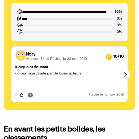
😍
93%
🤗
6%
😐
1%
🙁
0%
Nory
10/10
Vu avec Billet Réduc'
le 20 oct. 2019
ludique et éducatif
Su
un bon sujet traité par de bons acteurs.
Su
Le
ne
tr
Publié
le 15 nov. 2019
En avant les petits bolides, les
classements