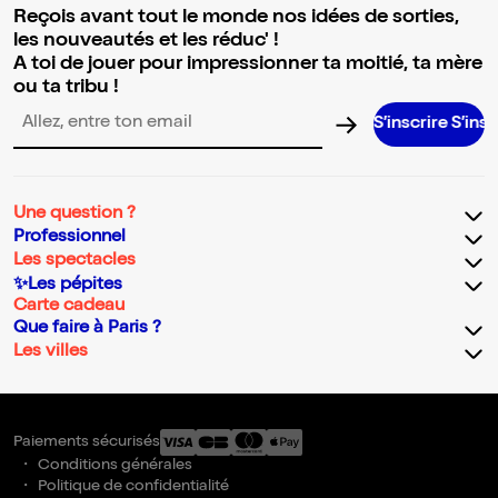
Reçois avant tout le monde nos idées de sorties,
les nouveautés et les réduc' !
A toi de jouer pour impressionner ta moitié, ta mère
ou ta tribu !
S’inscrire S’inscrire S’insc
Adresse email pour la newsletter
Une question ?
Professionnel
Les spectacles
✨Les pépites
Carte cadeau
Que faire à Paris ?
Les villes
Paiements sécurisés
Conditions générales
Politique de confidentialité