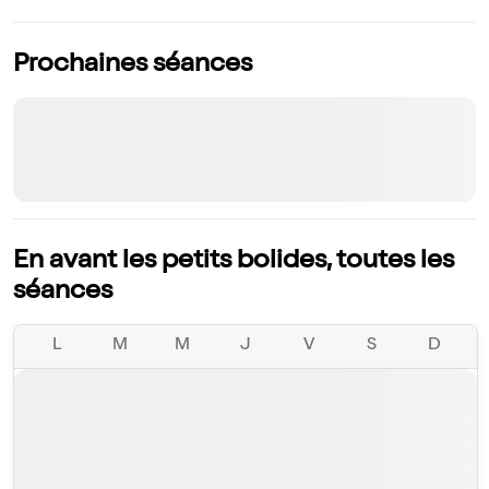
Prochaines séances
En avant les petits bolides, toutes les
séances
L
M
M
J
V
S
D