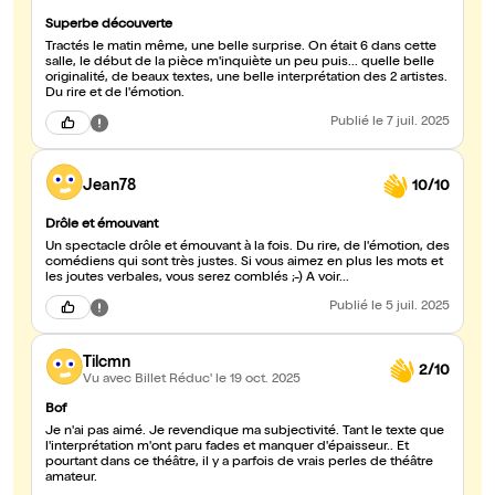
Superbe découverte
Tractés le matin même, une belle surprise. On était 6 dans cette
salle, le début de la pièce m'inquiète un peu puis... quelle belle
originalité, de beaux textes, une belle interprétation des 2 artistes.
Du rire et de l'émotion.
Publié
le 7 juil. 2025
Jean78
10/10
Drôle et émouvant
Un spectacle drôle et émouvant à la fois. Du rire, de l'émotion, des
comédiens qui sont très justes. Si vous aimez en plus les mots et
les joutes verbales, vous serez comblés ;-) A voir...
Publié
le 5 juil. 2025
Tilcmn
2/10
Vu avec Billet Réduc'
le 19 oct. 2025
Bof
Je n'ai pas aimé. Je revendique ma subjectivité. Tant le texte que
l'interprétation m'ont paru fades et manquer d'épaisseur.. Et
pourtant dans ce théâtre, il y a parfois de vrais perles de théâtre
amateur.