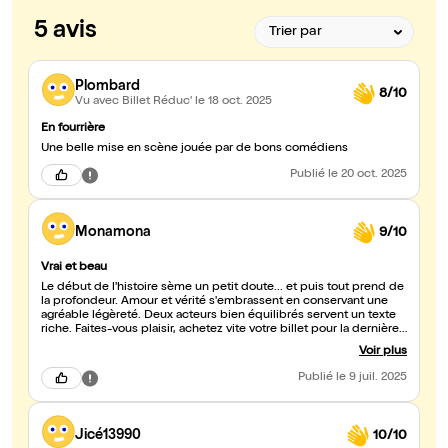
5 avis
Plombard
8/10
Vu avec Billet Réduc'
le 18 oct. 2025
En fourrière
Une belle mise en scène jouée par de bons comédiens
Publié
le 20 oct. 2025
Monamona
9/10
Vrai et beau
Le début de l'histoire sème un petit doute... et puis tout prend de
la profondeur. Amour et vérité s'embrassent en conservant une
agréable légèreté. Deux acteurs bien équilibrés servent un texte
riche. Faites-vous plaisir, achetez vite votre billet pour la dernière
représentation au Festival Off d'Avignon
Voir plus
Publié
le 9 juil. 2025
Jicé13990
10/10