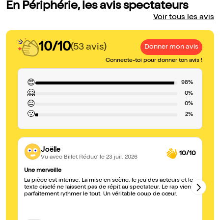
En Périphérie, les avis spectateurs
Voir tous les avis
10/10
(53 avis)
Donner mon avis
Connecte-toi pour donner ton avis !
😍
98%
🤗
0%
😐
0%
🙁
2%
Joëlle
10/10
Vu avec Billet Réduc'
le 23 juil. 2026
Une merveille
Fo
La pièce est intense. La mise en scène, le jeu des acteurs et le
Sp
texte ciselé ne laissent pas de répit au spectateur. Le rap vient
d’
parfaitement rythmer le tout. Un véritable coup de cœur.