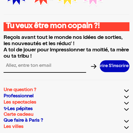
Tu veux être mon copain ?!
Reçois avant tout le monde nos idées de sorties,
les nouveautés et les réduc' !
A toi de jouer pour impressionner ta moitié, ta mère
ou ta tribu !
S’inscrire 
Adresse email pour la newsletter
Une question ?
Professionnel
Les spectacles
✨Les pépites
Carte cadeau
Que faire à Paris ?
Les villes