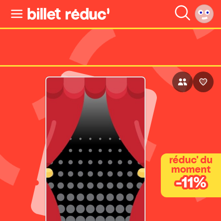
réduc' du
moment
-11%