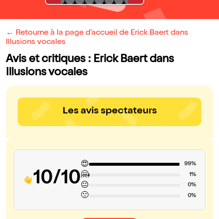
← Retourne à la page d'accueil de Erick Baert dans
Illusions vocales
Avis et critiques : Erick Baert dans
Illusions vocales
Les avis spectateurs
😍
99%
10/10
🤗
1%
😐
0%
🙁
0%