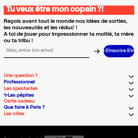
Tu veux être mon copain ?!
Reçois avant tout le monde nos idées de sorties,
les nouveautés et les réduc' !
A toi de jouer pour impressionner ta moitié, ta mère
ou ta tribu !
S’inscrire S’inscrire S
Adresse email pour la newsletter
Une question ?
Professionnel
Les spectacles
✨Les pépites
Carte cadeau
Que faire à Paris ?
Les villes