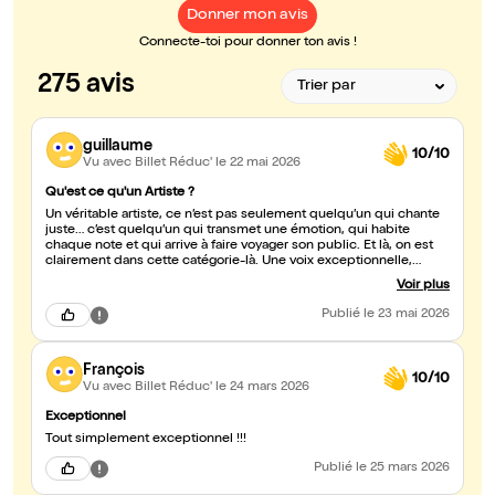
Donner mon avis
Connecte-toi pour donner ton avis !
275 avis
guillaume
10/10
Vu avec Billet Réduc'
le 22 mai 2026
Qu'est ce qu'un Artiste ?
Un véritable artiste, ce n’est pas seulement quelqu’un qui chante
juste… c’est quelqu’un qui transmet une émotion, qui habite
chaque note et qui arrive à faire voyager son public. Et là, on est
clairement dans cette catégorie-là. Une voix exceptionnelle,
puissante et maîtrisée, digne des plus grands, avec en plus une
Voir plus
capacité rare : il ne fait pas qu’une seule voix ou un seul style. Il
sait surprendre, s’adapter, interpréter et donner une âme
Publié
le 23 mai 2026
différente à chaque chanson et en plus avec plein d'humour ! On
sent le travail, le talent naturel et surtout la passion. Aujourd’hui,
les vrais artistes se font rares… et lui en est un, incontestablement.
François
Bravo pour ce moment incroyable 👏
10/10
Vu avec Billet Réduc'
le 24 mars 2026
Exceptionnel
Tout simplement exceptionnel !!!
Publié
le 25 mars 2026