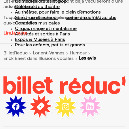
Les avis des spectateurs qui l'ont déjà vécu seront d'une
Comédies drôles et pop’
aide précieuse !
Célébrités au théâtre
Au théâtre, pour faire le plein d’émotions
Toujours à la recherche de la sortie idéale ? Voici
Stand-up et humour
ou
soirée en comedy clubs
quelques pistes :
Comédies musicales
Cirque, magie et mentalisme
Lire la suite
Activités et sorties à Paris
Expos & Musées à Paris
Pour les enfants, petits et grands
BilletReduc
Lorient-Vannes
Humour
Les avis
Erick Baert dans Illusions vocales