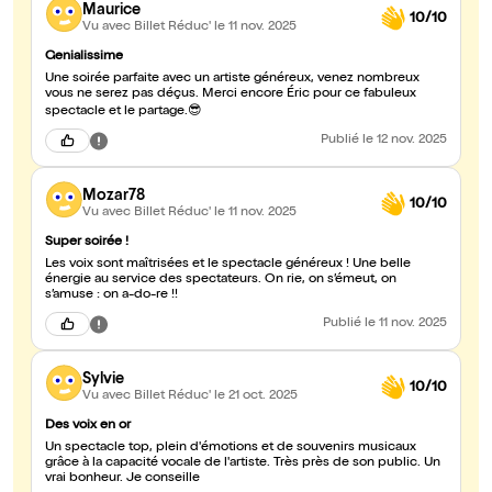
Maurice
10/10
Vu avec Billet Réduc'
le 11 nov. 2025
Genialissime
Une soirée parfaite avec un artiste généreux, venez nombreux
vous ne serez pas déçus. Merci encore Éric pour ce fabuleux
spectacle et le partage.😎
Publié
le 12 nov. 2025
Mozar78
10/10
Vu avec Billet Réduc'
le 11 nov. 2025
Super soirée !
Les voix sont maîtrisées et le spectacle généreux ! Une belle
énergie au service des spectateurs. On rie, on s’émeut, on
s’amuse : on a-do-re !!
Publié
le 11 nov. 2025
Sylvie
10/10
Vu avec Billet Réduc'
le 21 oct. 2025
Des voix en or
Un spectacle top, plein d'émotions et de souvenirs musicaux
grâce à la capacité vocale de l'artiste. Très près de son public. Un
vrai bonheur. Je conseille