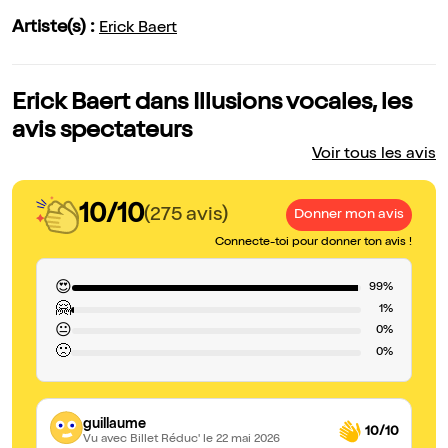
Artiste(s) :
Erick Baert
Erick Baert dans Illusions vocales, les
avis spectateurs
Voir tous les avis
10/10
(275 avis)
Donner mon avis
Connecte-toi pour donner ton avis !
😍
99%
🤗
1%
😐
0%
🙁
0%
guillaume
10/10
Vu avec Billet Réduc'
le 22 mai 2026