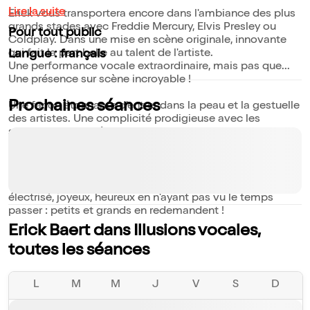
Lire la suite
Erick vous transportera encore dans l'ambiance des plus
grands stades avec Freddie Mercury, Elvis Presley ou
Pour tout public
Coldplay. Dans une mise en scène originale, innovante
qui fait la part belle au talent de l'artiste.
Langue : français
Une performance vocale extraordinaire, mais pas que...
Une présence sur scène incroyable !
Prochaines séances
Une façon étonnante d'entrer dans la peau et la gestuelle
des artistes. Une complicité prodigieuse avec les
spectateurs. Une énergie puissante et communicative.
Le spectacle devient ainsi un moment unique partagé.
On vibre, on rit, on chante... On en ressort totalement
électrisé, joyeux, heureux en n'ayant pas vu le temps
passer : petits et grands en redemandent !
Erick Baert dans Illusions vocales,
toutes les séances
L
M
M
J
V
S
D