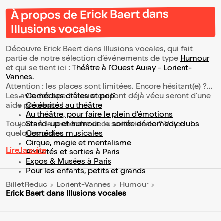
À propos de Erick Baert dans
Illusions vocales
Découvre Erick Baert dans Illusions vocales, qui fait
partie de notre sélection d’événements de type
Humour
et qui se tient ici :
Théâtre à l'Ouest Auray
-
Lorient-
Vannes
.
Attention : les places sont limitées. Encore hésitant(e) ?
Les avis des spectateurs qui l'ont déjà vécu seront d'une
Comédies drôles et pop’
aide précieuse !
Célébrités au théâtre
Au théâtre, pour faire le plein d’émotions
Toujours à la recherche de la sortie idéale ? Voici
Stand-up et humour
ou
soirée en comedy clubs
quelques pistes :
Comédies musicales
Cirque, magie et mentalisme
Lire la suite
Activités et sorties à Paris
Expos & Musées à Paris
Pour les enfants, petits et grands
BilletReduc
Lorient-Vannes
Humour
Erick Baert dans Illusions vocales