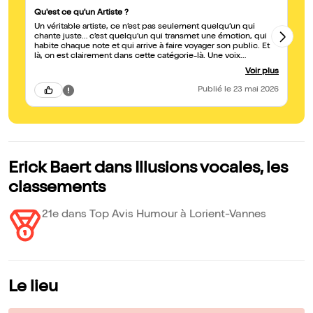
Qu'est ce qu'un Artiste ?
Ex
Un véritable artiste, ce n’est pas seulement quelqu’un qui
To
chante juste… c’est quelqu’un qui transmet une émotion, qui
habite chaque note et qui arrive à faire voyager son public. Et
là, on est clairement dans cette catégorie-là. Une voix
exceptionnelle, puissante et maîtrisée, digne des plus grands,
Voir plus
avec en plus une capacité rare : il ne fait pas qu’une seule voix
ou un seul style. Il sait surprendre, s’adapter, interpréter et
Publié
le 23 mai 2026
donner une âme différente à chaque chanson et en plus avec
plein d'humour ! On sent le travail, le talent naturel et surtout la
passion. Aujourd’hui, les vrais artistes se font rares… et lui en
est un, incontestablement. Bravo pour ce moment incroyable
👏
Erick Baert dans Illusions vocales, les
classements
21e dans Top Avis Humour à Lorient-Vannes
Le lieu