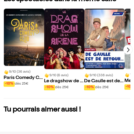
9/10 (36 avis)
10
9/10 (6 avis)
9/10 (338 avis)
Paris Comedy Clu
Mes 
Le dragshow de la
De Gaulle est de r
b
-10%
dès 25€
mou
sirène : La sirène à
etour
-10
-10%
dès 25€
-10%
dès 25€
rde
barbe
Tu pourrais aimer aussi !