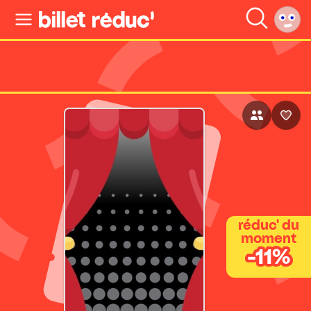
réduc' du
moment
-11%