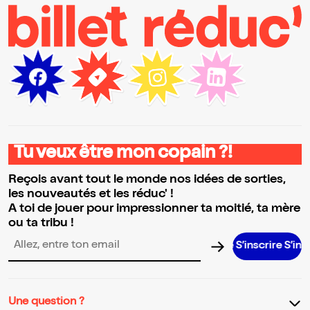
Tu veux être mon copain ?!
Reçois avant tout le monde nos idées de sorties,
les nouveautés et les réduc' !
A toi de jouer pour impressionner ta moitié, ta mère
ou ta tribu !
S’inscrire S’inscrire S’i
Adresse email pour la newsletter
Une question ?