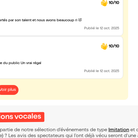
10/10
rtés par son talent et nous avons beaucoup ri 🤣
Publié
le 12 oct. 2025
10/10
Superbe mr baert est au top de son projet et tellement proche du public Un vrai régal
Publié
le 12 oct. 2025
Voir plus
sions vocales
t partie de notre sélection d’événements de type
Imitation
et q
(e) ? Les avis des spectateurs qui l'ont déjà vécu seront d'une