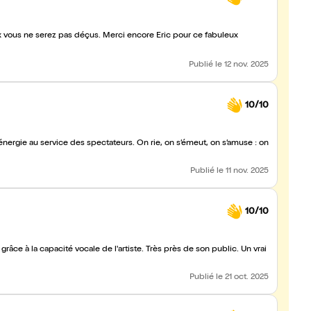
x vous ne serez pas déçus. Merci encore Éric pour ce fabuleux
Publié
le 12 nov. 2025
10/10
énergie au service des spectateurs. On rie, on s’émeut, on s’amuse : on
Publié
le 11 nov. 2025
10/10
âce à la capacité vocale de l'artiste. Très près de son public. Un vrai
Publié
le 21 oct. 2025