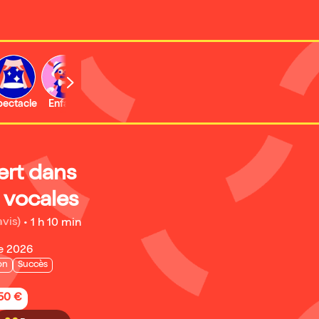
b
pectacle
Enfant
ert dans
s vocales
avis)
•
1 h 10 min
e 2026
on
Succès
,50 €