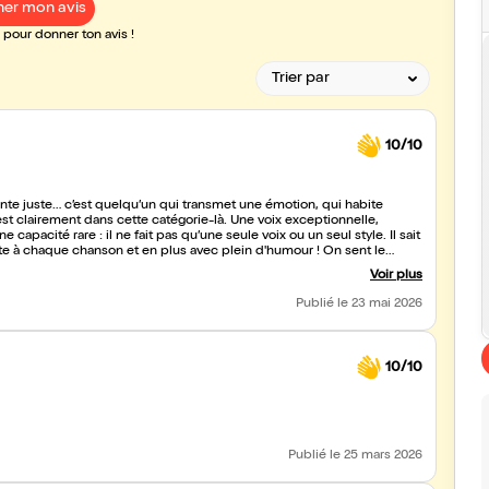
er mon avis
pour donner ton avis !
10/10
ante juste… c’est quelqu’un qui transmet une émotion, qui habite
 dans cette catégorie-là. Une voix exceptionnelle,
capacité rare : il ne fait pas qu’une seule voix ou un seul style. Il sait
chaque chanson et en plus avec plein d'humour ! On sent le
 vrais artistes se font rares… et lui en est un, incontestablement. Bravo
Voir plus
Publié
le 23 mai 2026
10/10
Publié
le 25 mars 2026