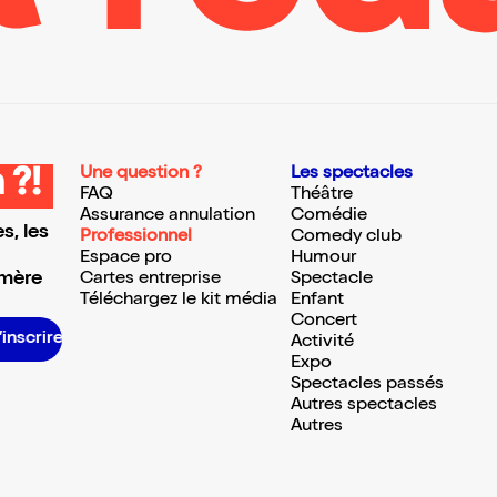
Une question ?
Les spectacles
 ?!
FAQ
Théâtre
Assurance annulation
Comédie
s, les
Professionnel
Comedy club
Espace pro
Humour
 mère
Cartes entreprise
Spectacle
Téléchargez le kit média
Enfant
Concert
S’inscrire S’inscrire S’inscrire S’inscrire S’inscrire S’inscrire S’inscrire S’inscrire S’inscrire S’inscrire S’inscrire S’inscrire
Activité
Expo
Spectacles passés
Autres spectacles
Autres