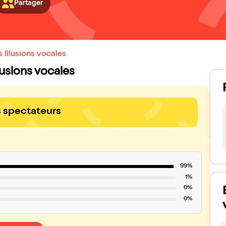
Partager
 Illusions vocales
llusions vocales
s spectateurs
99%
1%
0%
0%