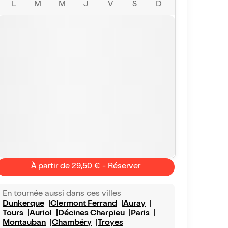
L
M
M
J
V
S
D
À partir de 29,50 € - Réserver
En tournée aussi dans ces villes
Dunkerque
Clermont Ferrand
Auray
Tours
Auriol
Décines Charpieu
Paris
Montauban
Chambéry
Troyes