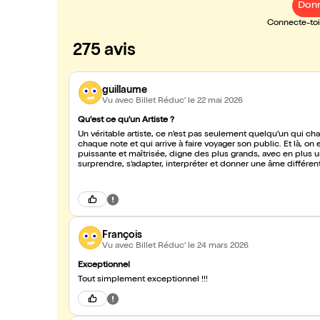
Donn
Connecte-toi 
275 avis
guillaume
Vu avec Billet Réduc'
le 22 mai 2026
Qu'est ce qu'un Artiste ?
Un véritable artiste, ce n’est pas seulement quelqu’un qui ch
chaque note et qui arrive à faire voyager son public. Et là, on est clairement
puissante et maîtrisée, digne des plus grands, avec en plus une 
surprendre, s’adapter, interpréter et donner une âme différente à 
travail, le talent naturel et surtout la passion. Aujourd’hui, les
pour ce moment incroyable 👏
François
Vu avec Billet Réduc'
le 24 mars 2026
Exceptionnel
Tout simplement exceptionnel !!!