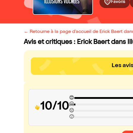
Favoris
← Retourne à la page d'accueil de Erick Baert dans
Avis et critiques : Erick Baert dans I
Les avi
😍
10/10
🤗
😐
🙁