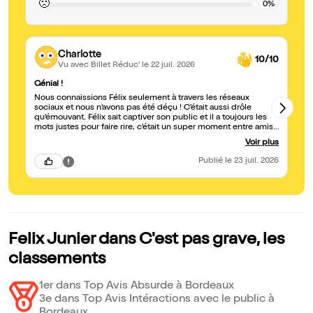
🙁
0%
Charlotte
10/10
Vu avec Billet Réduc'
le 22 juil. 2026
Génial !
Sp
Nous connaissions Félix seulement à travers les réseaux
No
sociaux et nous n’avons pas été déçu ! C’était aussi drôle
ri
qu’émouvant. Félix sait captiver son public et il a toujours les
qu
mots justes pour faire rire, c’était un super moment entre amis.
no
Merci beaucoup !
y 
Voir plus
Publié
le 23 juil. 2026
Felix Junier dans C'est pas grave, les
classements
1er dans Top Avis Absurde à Bordeaux
3e dans Top Avis Intéractions avec le public à