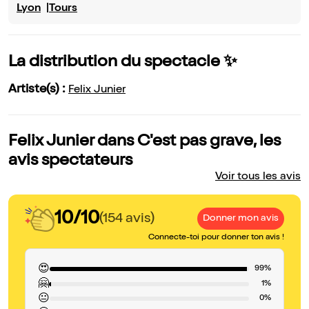
Lyon
Tours
La distribution du spectacle ✨
Artiste(s) :
Felix Junier
Felix Junier dans C'est pas grave, les
avis spectateurs
Voir tous les avis
10/10
(154 avis)
Donner mon avis
Connecte-toi pour donner ton avis !
😍
99%
🤗
1%
😐
0%