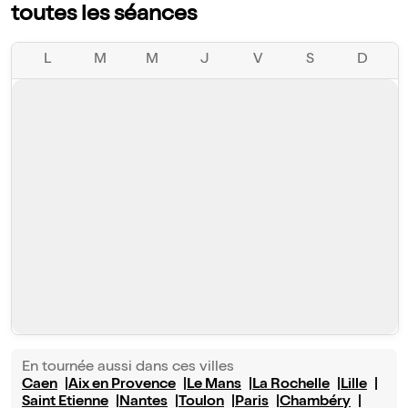
toutes les séances
L
M
M
J
V
S
D
En tournée aussi dans ces villes
Caen
Aix en Provence
Le Mans
La Rochelle
Lille
Saint Etienne
Nantes
Toulon
Paris
Chambéry