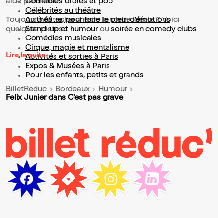
aide précieuse !
Comédies drôles et pop’
Célébrités au théâtre
Toujours à la recherche de la sortie idéale ? Voici
Au théâtre, pour faire le plein d’émotions
quelques pistes :
Stand-up et humour
ou
soirée en comedy clubs
Comédies musicales
Cirque, magie et mentalisme
Lire la suite
Activités et sorties à Paris
Expos & Musées à Paris
Pour les enfants, petits et grands
BilletReduc
Bordeaux
Humour
Felix Junier dans C'est pas grave