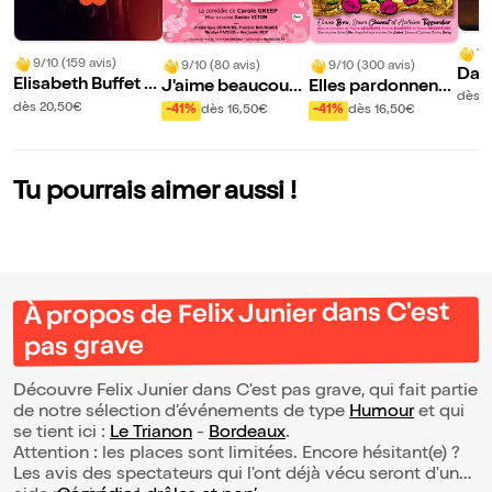
10
9/10 (159 avis)
9/10 (80 avis)
9/10 (300 avis)
Davi
Elisabeth Buffet d
J'aime beaucoup
Elles pardonnent
ti
dès 
ans Mes histoires
ce que vous faites
mais n'oublient ja
dès 20,50€
-41%
dès 16,50€
-41%
dès 16,50€
de coeur
mais !
Tu pourrais aimer aussi !
À propos de Felix Junier dans C'est
pas grave
Découvre Felix Junier dans C'est pas grave, qui fait partie
de notre sélection d’événements de type
Humour
et qui
se tient ici :
Le Trianon
-
Bordeaux
.
Attention : les places sont limitées. Encore hésitant(e) ?
Les avis des spectateurs qui l'ont déjà vécu seront d'une