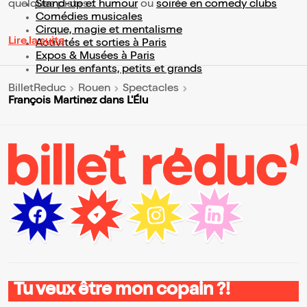
quelques pistes :
Stand-up et humour
ou
soirée en comedy clubs
Comédies musicales
Cirque, magie et mentalisme
Lire la suite
Activités et sorties à Paris
Expos & Musées à Paris
Pour les enfants, petits et grands
BilletReduc
Rouen
Spectacles
François Martinez dans L'Élu
Tu veux être mon copain ?!