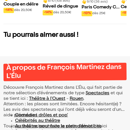
8/10 (108 avis)
10
9/10 (36 avis)
Couple en délire
Réveil de dingue
Ce s
Paris Comedy Clu
-14%
dès 20,50€
Rou
b
-14%
dès 20,50€
-11%
-10%
dès 25€
Tu pourrais aimer aussi !
À propos de François Martinez dans
L'Élu
Découvre François Martinez dans L'Élu, qui fait partie de
notre sélection d’événements de type
Spectacles
et qui
se tient ici :
Théâtre à l'Ouest
-
Rouen
.
Attention : les places sont limitées. Encore hésitant(e) ?
Les avis des spectateurs qui l'ont déjà vécu seront d'une
aide précieuse !
Comédies drôles et pop’
Célébrités au théâtre
Toujours à la recherche de la sortie idéale ? Voici
Au théâtre, pour faire le plein d’émotions