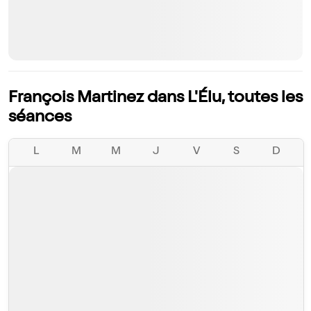
François Martinez dans L'Élu, toutes les
séances
L
M
M
J
V
S
D