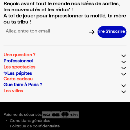
Reçois avant tout le monde nos idées de sorties,
les nouveautés et les réduc' !
A toi de jouer pour impressionner ta moitié, ta mère
ou ta tribu !
S’inscrire S’ins
Adresse email pour la newsletter
Une question ?
Professionnel
Les spectacles
✨Les pépites
Carte cadeau
Que faire à Paris ?
Les villes
Paiements sécurisés
Conditions générales
Politique de confidentialité