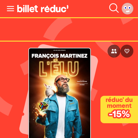
réduc' du
moment
-15%