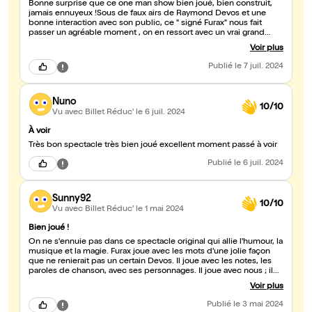
Bonne surprise que ce one man show bien joué, bien construit,
jamais ennuyeux !Sous de faux airs de Raymond Devos et une
bonne interaction avec son public, ce " signé Furax" nous fait
passer un agréable moment , on en ressort avec un vrai grand
sourire !
Voir plus
Publié
le 7 juil. 2024
Nuno
10/10
Vu avec Billet Réduc'
le 6 juil. 2024
À voir
Très bon spectacle très bien joué excellent moment passé à voir
Publié
le 6 juil. 2024
Sunny92
10/10
Vu avec Billet Réduc'
le 1 mai 2024
Bien joué !
On ne s'ennuie pas dans ce spectacle original qui allie l'humour, la
musique et la magie. Furax joue avec les mots d'une jolie façon
que ne renierait pas un certain Devos. Il joue avec les notes, les
paroles de chanson, avec ses personnages. Il joue avec nous ; il
nous entraine dans ses aventures et bien sût nous fait rire. Il joue
Voir plus
sans compter. Un vrai bon divertissement.
Publié
le 3 mai 2024