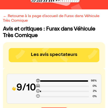
← Retourne à la page d'accueil de Furax dans Véhicule
Très Comique
Avis et critiques : Furax dans Véhicule
Très Comique
Les avis spectateurs
😍
98%
9/10
🤗
0%
😐
2%
🙁
0%