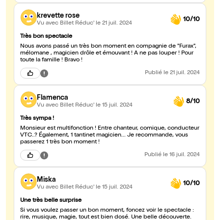
krevette rose
10/10
Vu avec Billet Réduc'
le 21 juil. 2024
Très bon spectacle
Nous avons passé un très bon moment en compagnie de "Furax",
mélomane , magicien drôle et émouvant ! A ne pas louper ! Pour
toute la famille ! Bravo !
Publié
le 21 juil. 2024
Flamenca
8/10
Vu avec Billet Réduc'
le 15 juil. 2024
Très sympa !
Monsieur est multifonction ! Entre chanteur, comique, conducteur
VTC..? Également, 1 tantinet magicien... Je recommande, vous
passerez 1 très bon moment !
Publié
le 16 juil. 2024
Miska
10/10
Vu avec Billet Réduc'
le 15 juil. 2024
Une très belle surprise
Si vous voulez passer un bon moment, foncez voir le spectacle :
rire, musique, magie, tout est bien dosé. Une belle découverte.