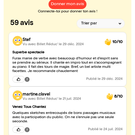
Donner mon avis
Connecte-toi pour donner ton avis !
59 avis
Stef
10/10
Vu avec Billet Réduc'
le 29 déc. 2024
Superbe spectacle
Furax manie de verbe avec beaucoup d'humour et d'esprit sans
se prendre au sérieux. Il chante en impro tout en s'accompagnant
au piano. Il fait des tours de magie. Bref, un bel artiste multi
facettes. Je recommande chaudement
Publié
le 29 déc. 2024
martine.clavel
8/10
Vu avec Billet Réduc'
le 21 juil. 2024
Venez Tous Chantez
Quelques sketches entrecoupés de bons passages musicaux
avec la participation du public. On ne s'ennuie pas une seule
seconde.
Publié
le 24 juil. 2024