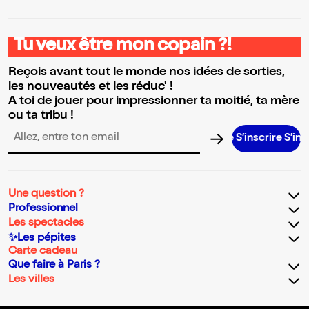
Tu veux être mon copain ?!
Reçois avant tout le monde nos idées de sorties,
les nouveautés et les réduc' !
A toi de jouer pour impressionner ta moitié, ta mère
ou ta tribu !
S’inscrire S’inscrire 
Adresse email pour la newsletter
Une question ?
Professionnel
Les spectacles
✨Les pépites
Carte cadeau
Que faire à Paris ?
Les villes