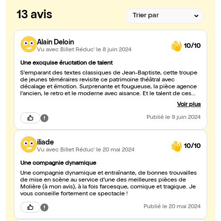
13 avis
Alain Deloin
10/10
Vu avec Billet Réduc'
le 8 juin 2024
Une excquise éructation de talent
S'emparant des textes classiques de Jean-Baptiste, cette troupe
de jeunes téméraires revisite ce patrimoine théâtral avec
décalage et émotion. Surprenante et fougueuse, la pièce agence
l'ancien, le retro et le moderne avec aisance. Et le talent de ces
jeunes comédiens n'est point en reste. Ils ont énormément
Voir plus
travaillé pour l'amour de l'Art sans s'outrer des moyens restreints
que l'on connaît lorsqu'on créée de 0. Le résustat est que la
Publié
le 9 juin 2024
Comédie Saint-Michel offre au public parisien un de ces instants
de grâce qui suprennent par leur beauté impromptue. Le
spectateurs arrive curieux sûrement, il repart conquis. Conscient
iliade
du privilège qu'il a eu d'assister, pour un prix ma foi très
10/10
raisonnable, à l'engagement dévoué d'une troupe passionnée et
Vu avec Billet Réduc'
le 20 mai 2024
douée, qui, j'en suis sûr, saura faire effet lors du festival d'Avignon
à venir. Merci pour ce moment comme dirait Valérie, Ne
Une compagnie dynamique
sommes-nous pas tous un peu Georges, à la fois victimes et
Une compagnie dynamique et entraînante, de bonnes trouvailles
bourreaux, Félicitation pour cette performance, Les prochaines
de mise en scène au service d'une des meilleures pièces de
représentations ne seront que meilleures !
Molière (à mon avis), à la fois farcesque, comique et tragique. Je
vous conseille fortement ce spectacle !
Publié
le 20 mai 2024