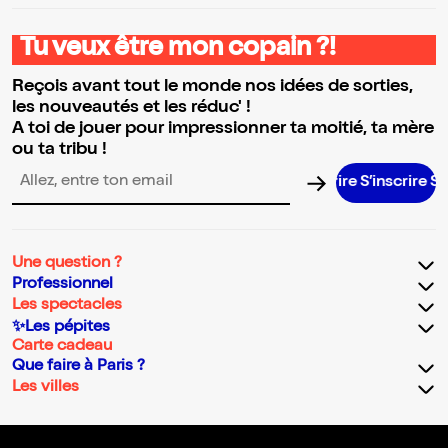
Tu veux être mon copain ?!
Reçois avant tout le monde nos idées de sorties,
les nouveautés et les réduc' !
A toi de jouer pour impressionner ta moitié, ta mère
ou ta tribu !
S’inscrire S’in
Adresse email pour la newsletter
Une question ?
Professionnel
Les spectacles
✨Les pépites
Carte cadeau
Que faire à Paris ?
Les villes