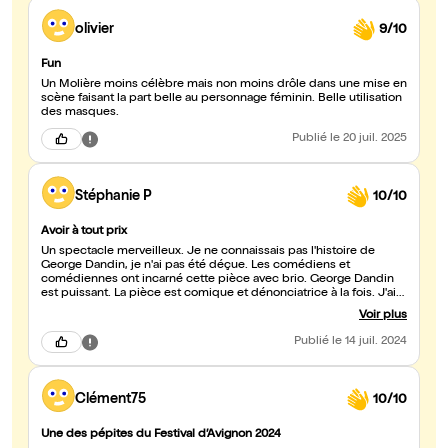
olivier
9/10
Fun
Un Molière moins célèbre mais non moins drôle dans une mise en
scène faisant la part belle au personnage féminin. Belle utilisation
des masques.
Publié
le 20 juil. 2025
Stéphanie P
10/10
Avoir à tout prix
Un spectacle merveilleux. Je ne connaissais pas l'histoire de
George Dandin, je n'ai pas été déçue. Les comédiens et
comédiennes ont incarné cette pièce avec brio. George Dandin
est puissant. La pièce est comique et dénonciatrice à la fois. J'ai
apprécié la mise en scène efficace et simple à la fois. Je ne peux
Voir plus
que vous inviter à aller la voir au plus vite au festival d'Avignon !!!
Foncez.
Publié
le 14 juil. 2024
Clément75
10/10
Une des pépites du Festival d’Avignon 2024