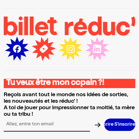
Tu veux être mon copain ?!
Reçois avant tout le monde nos idées de sorties,
les nouveautés et les réduc' !
A toi de jouer pour impressionner ta moitié, ta mère
ou ta tribu !
S’inscrire
Adresse email pour la newsletter