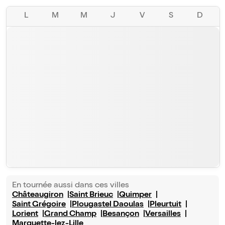
L
M
M
J
V
S
D
En tournée aussi dans ces villes
Châteaugiron
Saint Brieuc
Quimper
Saint Grégoire
Plougastel Daoulas
Pleurtuit
Lorient
Grand Champ
Besançon
Versailles
Marquette-lez-Lille