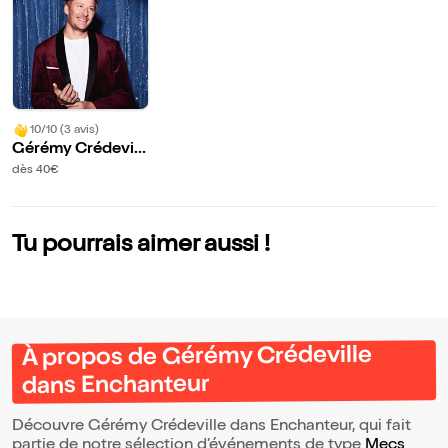
10/10 (3 avis)
Gérémy Crédevill
e dans Enchanteu
dès 40€
r
Tu pourrais aimer aussi !
À propos de Gérémy Crédeville
dans Enchanteur
Découvre Gérémy Crédeville dans Enchanteur, qui fait
partie de notre sélection d’événements de type
Mecs