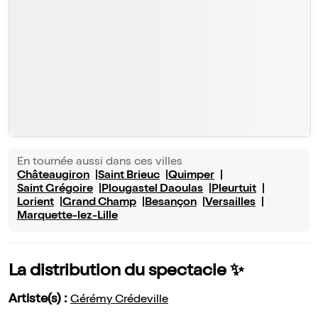
En tournée aussi dans ces villes
Châteaugiron
Saint Brieuc
Quimper
Saint Grégoire
Plougastel Daoulas
Pleurtuit
Lorient
Grand Champ
Besançon
Versailles
Marquette-lez-Lille
La distribution du spectacle ✨
Artiste(s) :
Gérémy Crédeville