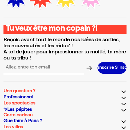
Tu veux être mon copain ?!
Reçois avant tout le monde nos idées de sorties,
les nouveautés et les réduc' !
A toi de jouer pour impressionner ta moitié, ta mère
ou ta tribu !
S’inscrire S’inscrire S’inscri
Adresse email pour la newsletter
Une question ?
Professionnel
Les spectacles
✨Les pépites
Carte cadeau
Que faire à Paris ?
Les villes