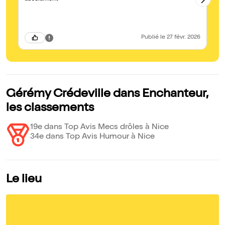
te
Fr
"p
Publié
le 27 févr. 2026
Gérémy Crédeville dans Enchanteur,
les classements
19e dans Top Avis Mecs drôles à Nice
34e dans Top Avis Humour à Nice
Le lieu