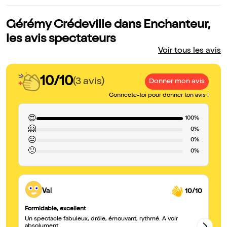
Gérémy Crédeville dans Enchanteur,
les avis spectateurs
Voir tous les avis
10/10
(3 avis)
Donner mon avis
Connecte-toi pour donner ton avis !
😍
100%
🤗
0%
😐
0%
🙁
0%
Val
10/10
Formidable, excellent
Tr
Un spectacle fabuleux, drôle, émouvant, rythmé. A voir
Me
absolument
se