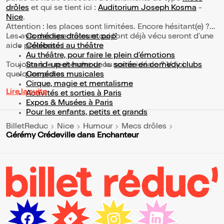
drôles
et qui se tient ici :
Auditorium Joseph Kosma
-
Nice
.
Attention : les places sont limitées. Encore hésitant(e) ?
Les avis des spectateurs qui l'ont déjà vécu seront d'une
Comédies drôles et pop’
aide précieuse !
Célébrités au théâtre
Au théâtre, pour faire le plein d’émotions
Toujours à la recherche de la sortie idéale ? Voici
Stand-up et humour
ou
soirée en comedy clubs
quelques pistes :
Comédies musicales
Cirque, magie et mentalisme
Lire la suite
Activités et sorties à Paris
Expos & Musées à Paris
Pour les enfants, petits et grands
BilletReduc
Nice
Humour
Mecs drôles
Gérémy Crédeville dans Enchanteur