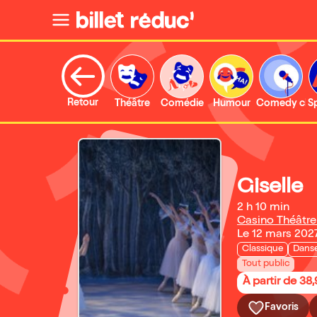
Retour
Théâtre
Comédie
Humour
Comedy clu
S
Giselle
2 h 10 min
Casino Théâtre 
Le 12 mars 202
Classique
Danse
Tout public
À partir de 38
Favoris