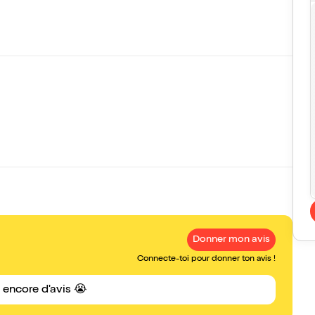
Donner mon avis
Connecte-toi pour donner ton avis !
s encore d'avis 😭