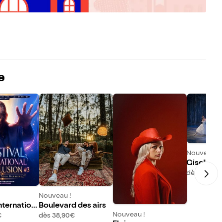
e
Nouveau !
Giselle
dès 38,90
Nouveau !
internation
Boulevard des airs
usion
Nouveau !
€
dès 38,90€