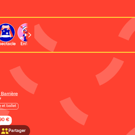
b
pectacle
Enfant
Concert
Activité
Barrière
7
 et ballet
,90 €
Partager