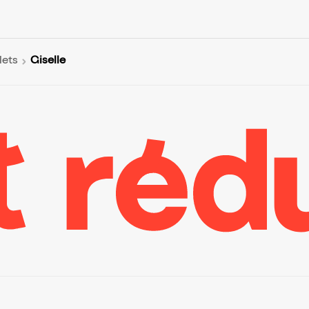
Giselle
lets