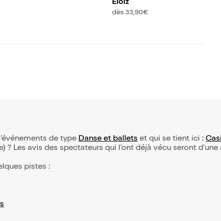
Eloiz
dès 33,90€
n d’événements de type
Danse et ballets
et qui se tient ici :
Casi
(e) ? Les avis des spectateurs qui l'ont déjà vécu seront d'une
elques pistes :
s