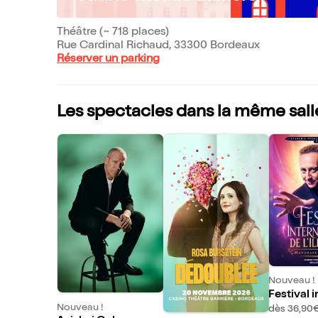
Théâtre (~ 718 places)
Rue Cardinal Richaud, 33300 Bordeaux
Réserver un parking
Les spectacles dans la même sall
Nouveau !
Festival 
Nouveau !
al de l'ill
dès 36,90