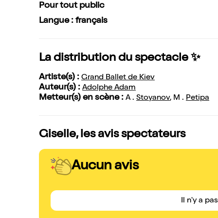
Pour tout public
Langue : français
La distribution du spectacle ✨
Artiste(s) :
Grand Ballet de Kiev
Auteur(s) :
Adolphe Adam
Metteur(s) en scène :
A .
Stoyanov
, M .
Petipa
Giselle, les avis spectateurs
Aucun avis
Il n'y a pa