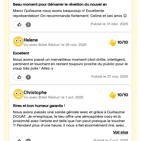
Beau moment pour démarrer le réveillon du nouvel an
Merci Guillaume nous avons beaucoup ri! Excellente
représentation! On recommande fortement. Celine et ses amis 😉
Publié
le 31 déc. 2025
Helene
10/10
Vu avec Billet Réduc'
le 26 nov. 2025
Excellent
Nous avons passé un merveilleux moment c’est drôle, intelligent,
pertinent et touchant en restant toujours proche du public pour le
coup très près ! Allez-y
Publié
le 27 nov. 2025
Christophe
10/10
Vu avec Billet Réduc'
le 1 oct. 2025
Rires et bon humeur garantis !
Nous avons passés une soirée géniale avec et grâce à Guillaume
DOUAT. Je m'explique, le lieu offre une atmosphère cosy et la
proximité avec l'artiste est telle que l'on peut presque le toucher
!!! Pendant plus d'une heure, il nous a fait énormément rire, avec
un soin particulier pour ne jamais être déconnecté. De plus, la
Voir plus
créativité de son spectacle est la petite cerise sur le gâteau. 1001
mercis