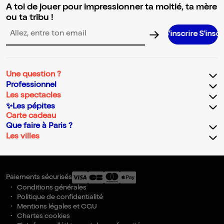
A toi de jouer pour impressionner ta moitié, ta mère
ou ta tribu !
S’inscrire S’inscrire S’in
Adresse email pour la newsletter
Une question ?
Professionnel
Les spectacles
✨Les pépites
Carte cadeau
Que faire à Paris ?
Les villes
Paiements sécurisés
Conditions générales
Politique de confidentialité
Mentions légales et CGU
Chartes cookies