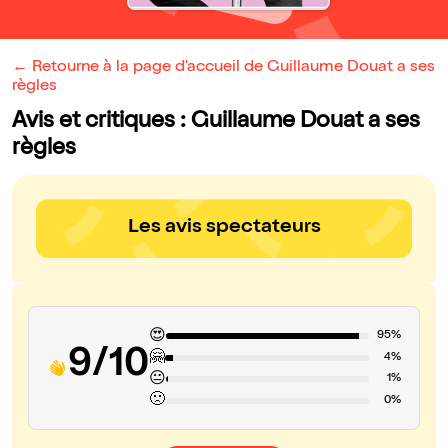
← Retourne à la page d'accueil de Guillaume Douat a ses
règles
Avis et critiques : Guillaume Douat a ses
règles
Les avis spectateurs
😍
95%
9/10
🤗
4%
😐
1%
🙁
0%