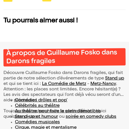
Tu pourrais aimer aussi !
À propos de Guillaume Fosko dans
Darons fragiles
Découvre Guillaume Fosko dans Darons fragiles, qui fait
partie de notre sélection d’événements de type
Stand up
et qui se tient ici :
La Comédie de Metz
-
Metz-Nancy
.
Attention : les places sont limitées. Encore hésitant(e) ?
Les avis des spectateurs qui l'ont déjà vécu seront d'une
aide précieuse !
Comédies drôles et pop’
Célébrités au théâtre
Toujours à la recherche de la sortie idéale ? Voici
Au théâtre, pour faire le plein d’émotions
quelques pistes :
Stand-up et humour
ou
soirée en comedy clubs
Comédies musicales
Cirque, magie et mentalisme