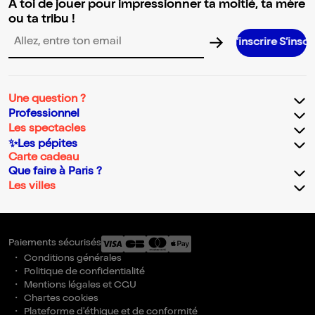
A toi de jouer pour impressionner ta moitié, ta mère
ou ta tribu !
S’inscrire S’inscrire S’inscrir
Adresse email pour la newsletter
Une question ?
Professionnel
Les spectacles
✨Les pépites
Carte cadeau
Que faire à Paris ?
Les villes
Paiements sécurisés
Conditions générales
Politique de confidentialité
Mentions légales et CGU
Chartes cookies
Plateforme d'éthique et de conformité