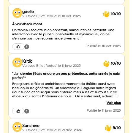
gaelle
10/10
Vu avec Billet Réduc'
le 10 oct. 2025
À voir absolument
Un tableau societal bien construit, humour fin et instructif. Une
interaction avec le public inhabituelle et dynamique , on ne
s'ennuie pas . Je recommande vivement !
Publié
le 10 oct. 2025
Kritik
10/10
Vu avec Billet Réduc'
le 11 janv. 2025
"L'an dernier j'étais encore un peu prétentieux, cette année je suis
parfait."*
Énergisant, drôle et enrichissant moment de théâtre servi avec
beaucoup de générosité. Un spectacle qui aiguise notre regard
rieur sur ce et ceux qui nous entoure mais auss et surtout sur ce
et ceux qui sont à l'intérieur de nous... On y entre seul, à deux...
peu importe...on en sort en belle et riche compagnie haute en
Voir plus
couleurs ;) Un très bon moment à passer ... et devenir parfait :))
*citation de Frédéric Dard...pour compléter... Bref, très bon
Publié
le 11 janv. 2025
spectacle!
Sunshine
9/10
Vu avec Billet Réduc'
le 21 déc. 2024