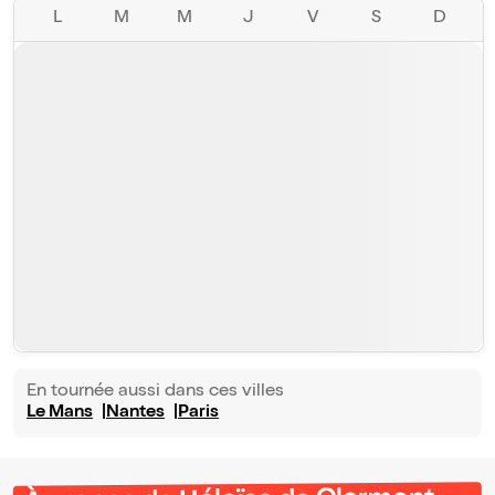
L
M
M
J
V
S
D
En tournée aussi dans ces villes
Le Mans
Nantes
Paris