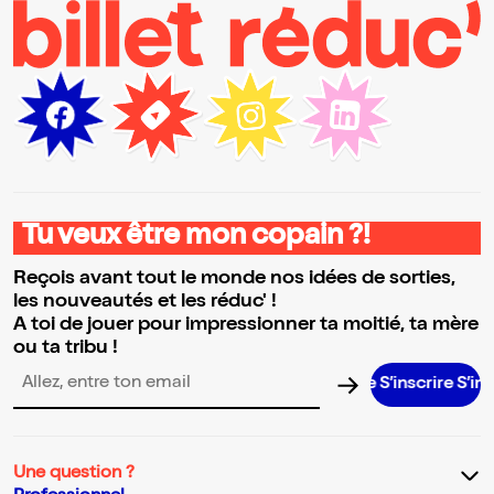
Tu veux être mon copain ?!
Reçois avant tout le monde nos idées de sorties,
les nouveautés et les réduc' !
A toi de jouer pour impressionner ta moitié, ta mère
ou ta tribu !
S’inscrire S’inscrire 
Adresse email pour la newsletter
Une question ?