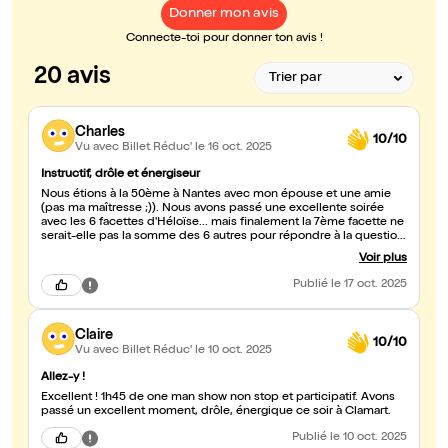
Donner mon avis
Connecte-toi pour donner ton avis !
20 avis
Charles
10/10
Vu avec Billet Réduc'
le 16 oct. 2025
Instructif, drôle et énergiseur
Nous étions à la 50ème à Nantes avec mon épouse et une amie
(pas ma maîtresse ;)). Nous avons passé une excellente soirée
avec les 6 facettes d'Héloïse... mais finalement la 7ème facette ne
serait-elle pas la somme des 6 autres pour répondre à la question
du qui suis-je ? ;) au plaisir de vous recroiser dans les rues de
Voir plus
Nantes Héloïse ! Charles
Publié
le 17 oct. 2025
Claire
10/10
Vu avec Billet Réduc'
le 10 oct. 2025
Allez-y !
Excellent ! 1h45 de one man show non stop et participatif. Avons
passé un excellent moment, drôle, énergique ce soir à Clamart.
Publié
le 10 oct. 2025