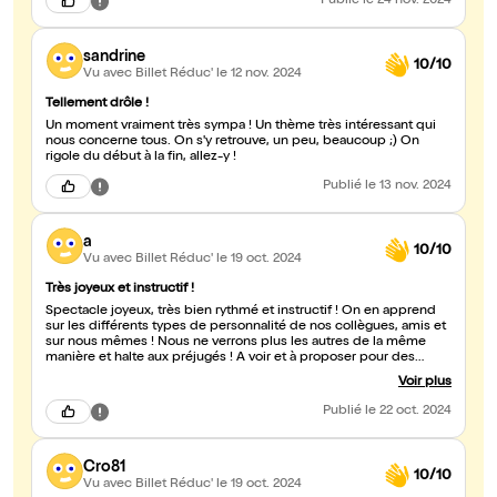
Publié
le 24 nov. 2024
sandrine
10/10
Vu avec Billet Réduc'
le 12 nov. 2024
Tellement drôle !
Un moment vraiment très sympa ! Un thème très intéressant qui
nous concerne tous. On s'y retrouve, un peu, beaucoup ;) On
rigole du début à la fin, allez-y !
Publié
le 13 nov. 2024
a
10/10
Vu avec Billet Réduc'
le 19 oct. 2024
Très joyeux et instructif !
Spectacle joyeux, très bien rythmé et instructif ! On en apprend
sur les différents types de personnalité de nos collègues, amis et
sur nous mêmes ! Nous ne verrons plus les autres de la même
manière et halte aux préjugés ! A voir et à proposer pour des
évènements d'entreprises !
Voir plus
Publié
le 22 oct. 2024
Cro81
10/10
Vu avec Billet Réduc'
le 19 oct. 2024