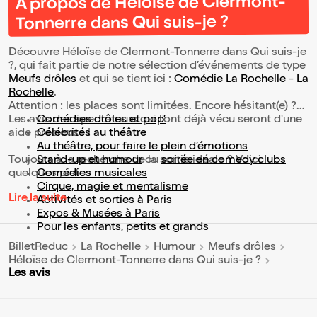
À propos de Héloïse de Clermont-
Tonnerre dans Qui suis-je ?
Découvre Héloïse de Clermont-Tonnerre dans Qui suis-je
?, qui fait partie de notre sélection d’événements de type
Meufs drôles
et qui se tient ici :
Comédie La Rochelle
-
La
Rochelle
.
Attention : les places sont limitées. Encore hésitant(e) ?
Les avis des spectateurs qui l'ont déjà vécu seront d'une
Comédies drôles et pop’
aide précieuse !
Célébrités au théâtre
Au théâtre, pour faire le plein d’émotions
Toujours à la recherche de la sortie idéale ? Voici
Stand-up et humour
ou
soirée en comedy clubs
quelques pistes :
Comédies musicales
Cirque, magie et mentalisme
Lire la suite
Activités et sorties à Paris
Expos & Musées à Paris
Pour les enfants, petits et grands
BilletReduc
La Rochelle
Humour
Meufs drôles
Héloïse de Clermont-Tonnerre dans Qui suis-je ?
Les avis