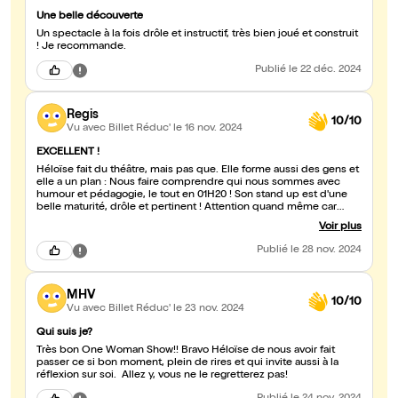
Une belle découverte
Un spectacle à la fois drôle et instructif, très bien joué et construit
! Je recommande.
Publié
le 22 déc. 2024
Regis
10/10
Vu avec Billet Réduc'
le 16 nov. 2024
EXCELLENT !
Héloïse fait du théâtre, mais pas que. Elle forme aussi des gens et
elle a un plan : Nous faire comprendre qui nous sommes avec
humour et pédagogie, le tout en 01H20 ! Son stand up est d'une
belle maturité, drôle et pertinent ! Attention quand même car
c'est vite complet !!
Voir plus
Publié
le 28 nov. 2024
MHV
10/10
Vu avec Billet Réduc'
le 23 nov. 2024
Qui suis je?
Très bon One Woman Show!! Bravo Héloïse de nous avoir fait
passer ce si bon moment, plein de rires et qui invite aussi à la
réflexion sur soi. Allez y, vous ne le regretterez pas!