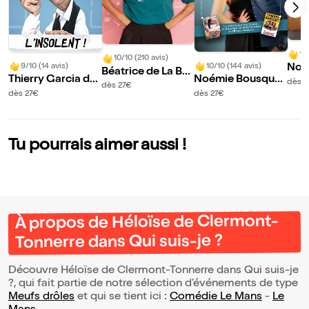
10
10/10 (210 avis)
9/10 (14 avis)
10/10 (144 avis)
Noé
Béatrice de La Bo
Thierry Garcia da
Noémie Bousquai
nau
dès 2
ulaye dans Héroïn
dès 27€
ns L'insolent !
naud et Thierry M
u le
dès 27€
dès 27€
es
arquet dans Ils ex
agèrent !
Tu pourrais aimer aussi !
À propos de Héloïse de Clermont-
Tonnerre dans Qui suis-je ?
Découvre Héloïse de Clermont-Tonnerre dans Qui suis-je
?, qui fait partie de notre sélection d’événements de type
Meufs drôles
et qui se tient ici :
Comédie Le Mans
-
Le