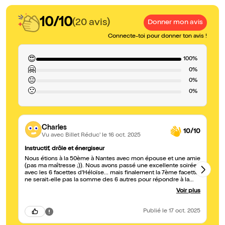
10/10
(20 avis)
Donner mon avis
Connecte-toi pour donner ton avis !
😍
100%
🤗
0%
😐
0%
🙁
0%
Charles
10/10
Vu avec Billet Réduc'
le 16 oct. 2025
Instructif, drôle et énergiseur
Al
Nous étions à la 50ème à Nantes avec mon épouse et une amie
Ex
(pas ma maîtresse ;)). Nous avons passé une excellente soirée
Av
avec les 6 facettes d'Héloïse... mais finalement la 7ème facette
Cl
ne serait-elle pas la somme des 6 autres pour répondre à la
question du qui suis-je ? ;) au plaisir de vous recroiser dans les
Voir plus
rues de Nantes Héloïse ! Charles
Publié
le 17 oct. 2025