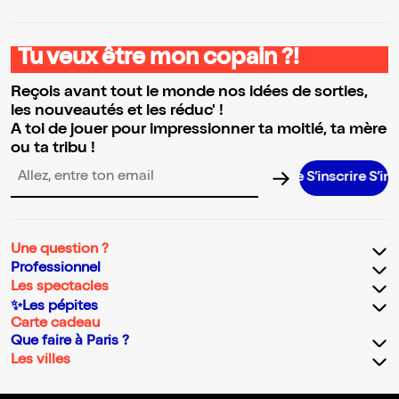
Tu veux être mon copain ?!
Reçois avant tout le monde nos idées de sorties,
les nouveautés et les réduc' !
A toi de jouer pour impressionner ta moitié, ta mère
ou ta tribu !
S’inscrire S’inscrire S’i
Adresse email pour la newsletter
Une question ?
Professionnel
Les spectacles
✨Les pépites
Carte cadeau
Que faire à Paris ?
Les villes