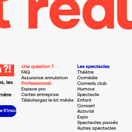
Une question ?
Les spectacles
 ?!
FAQ
Théâtre
Assurance annulation
Comédie
s, les
Professionnel
Comedy club
Espace pro
Humour
 mère
Cartes entreprise
Spectacle
Téléchargez le kit média
Enfant
Concert
S’inscrire S’inscrire S’inscrire S’inscrire S’inscrire S’inscrire S’inscrire S’inscrire S’inscrire S’inscrire S’inscrire S’inscrire
Activité
Expo
Spectacles passés
Autres spectacles