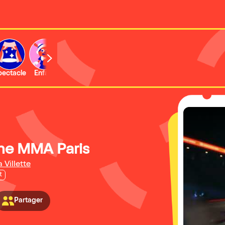
b
pectacle
Enfant
Concert
Activité
Expo et musée
ne MMA Paris
a Villette
t
Partager