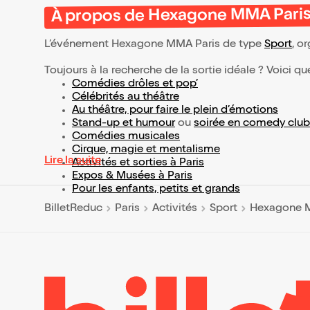
À propos de Hexagone MMA Pari
L’événement Hexagone MMA Paris de type
Sport
, or
Toujours à la recherche de la sortie idéale ? Voici qu
Comédies drôles et pop’
Célébrités au théâtre
Au théâtre, pour faire le plein d’émotions
Stand-up et humour
ou
soirée en comedy club
Comédies musicales
Cirque, magie et mentalisme
Lire la suite
Activités et sorties à Paris
Expos & Musées à Paris
Pour les enfants, petits et grands
BilletReduc
Paris
Activités
Sport
Hexagone 