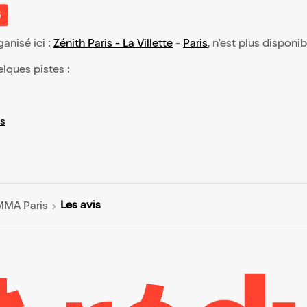
s
ganisé ici :
Zénith Paris - La Villette
-
Paris
, n'est plus disponi
elques pistes :
s
Les avis
MMA Paris