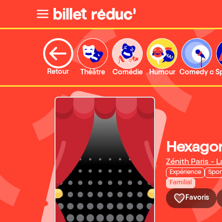
Retour
Théâtre
Comédie
Humour
Comedy clu
S
Hexago
Zénith Paris - L
Expérience
Spor
Familial
Favoris