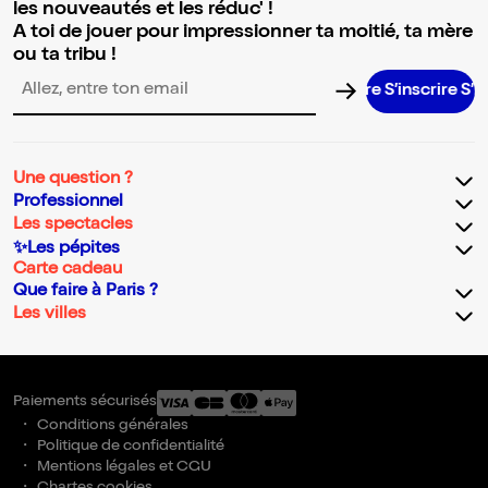
les nouveautés et les réduc' !
A toi de jouer pour impressionner ta moitié, ta mère
ou ta tribu !
S’inscrire S’inscr
Adresse email pour la newsletter
Une question ?
Professionnel
Les spectacles
✨Les pépites
Carte cadeau
Que faire à Paris ?
Les villes
Paiements sécurisés
Conditions générales
Politique de confidentialité
Mentions légales et CGU
Chartes cookies