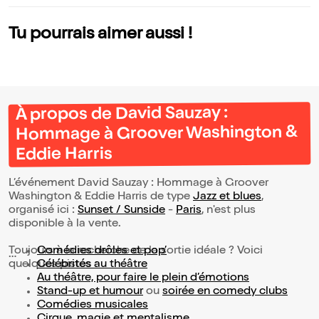
simo Vol XXI
ded 
ol X
Tu pourrais aimer aussi !
À propos de David Sauzay :
Hommage à Groover Washington &
Eddie Harris
L’événement David Sauzay : Hommage à Groover
Washington & Eddie Harris de type
Jazz et blues
,
organisé ici :
Sunset / Sunside
-
Paris
, n'est plus
disponible à la vente.
Toujours à la recherche de la sortie idéale ? Voici
Comédies drôles et pop’
quelques pistes :
Célébrités au théâtre
Au théâtre, pour faire le plein d’émotions
Stand-up et humour
ou
soirée en comedy clubs
Comédies musicales