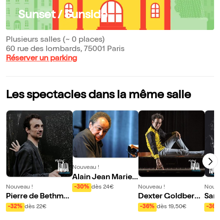
Sunset / Sunside
Plusieurs salles (~ 0 places)
60 rue des lombards, 75001 Paris
Réserver un parking
Les spectacles dans la même salle
Nouveau !
Alain Jean Marie
Be Bop Trio | Piani
Nouveau !
Nouveau !
Nouve
-30%
dès 24€
ssimo Vol XXI
Pierre de Bethma
Dexter Goldberg
Samy
nn Quartet ft. Dav
Trio
Léo
-32%
dès 22€
-36%
dès 19,50€
-36
id El Malek | Pianis
a : 