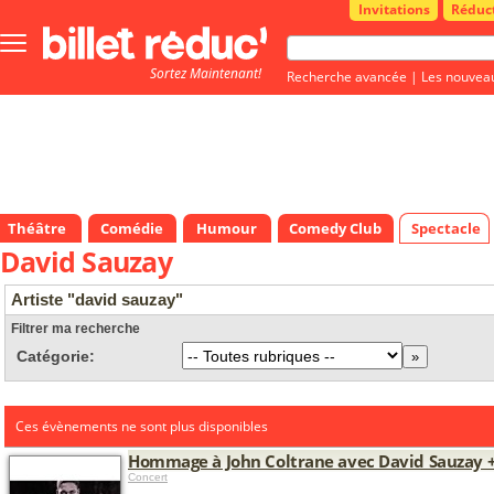
Invitations
Réduc
Bouton
menu
Sortez Maintenant!
principale
Recherche avancée
|
Les nouvea
Théâtre
Comédie
Humour
Comedy Club
Spectacle
David Sauzay
Artiste "david sauzay"
Filtrer ma recherche
Catégorie:
Ces évènements ne sont plus disponibles
Hommage à John Coltrane avec David Sauzay +
Concert