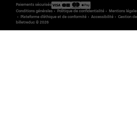
Paiements sécurisés
Conditions générales
Politique de confidentialité
Mentions légale
Plateforme d'éthique et de conformité
Accessibilité
Gestion de
billetreduc ©
2026