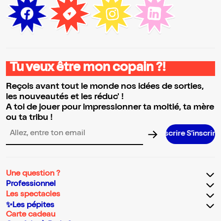
Tu veux être mon copain ?!
Reçois avant tout le monde nos idées de sorties,
les nouveautés et les réduc' !
A toi de jouer pour impressionner ta moitié, ta mère
ou ta tribu !
S’ins
Adresse email pour la newsletter
Une question ?
Professionnel
Les spectacles
✨Les pépites
Carte cadeau