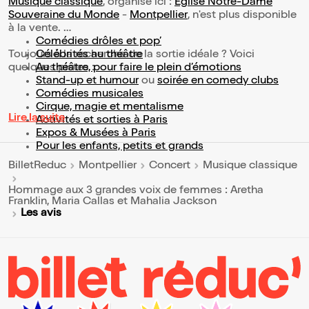
Musique classique
, organisé ici :
Eglise Notre-Dame
Souveraine du Monde
-
Montpellier
, n'est plus disponible
à la vente.
Comédies drôles et pop’
Toujours à la recherche de la sortie idéale ? Voici
Célébrités au théâtre
quelques pistes :
Au théâtre, pour faire le plein d’émotions
Stand-up et humour
ou
soirée en comedy clubs
Comédies musicales
Cirque, magie et mentalisme
Lire la suite
Activités et sorties à Paris
Expos & Musées à Paris
Pour les enfants, petits et grands
BilletReduc
Montpellier
Concert
Musique classique
Hommage aux 3 grandes voix de femmes : Aretha
Franklin, Maria Callas et Mahalia Jackson
Les avis