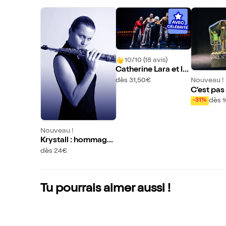
10/10 (18 avis)
Catherine Lara et la
Cie Kumo : Identités
dès 31,50€
Nouveau !
C'est pas
n fait tr
dès 
-31%
n est de
Nouveau !
Krystall : hommage
à la saxophoniste H
dès 24€
elene Arntzen
Tu pourrais aimer aussi !