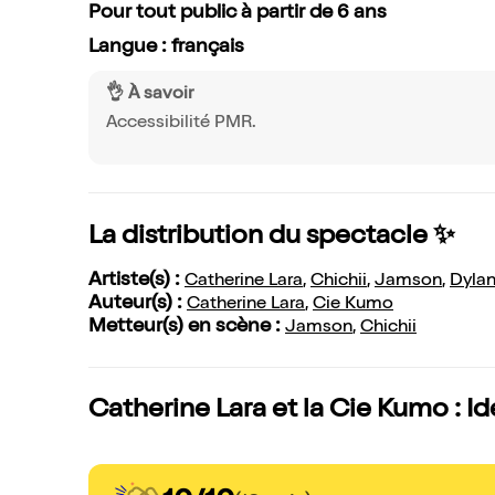
Pour tout public à partir de 6 ans
Langue : français
👌 À savoir
Accessibilité PMR.
La distribution du spectacle ✨
Artiste(s) :
Catherine Lara
,
Chichii
,
Jamson
,
Dyla
Auteur(s) :
Catherine Lara
,
Cie Kumo
Metteur(s) en scène :
Jamson
,
Chichii
Catherine Lara et la Cie Kumo : Id