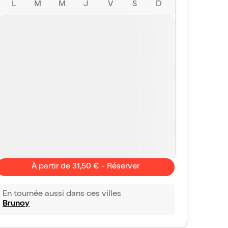
L
M
M
J
V
S
D
À partir de 31,50 € - Réserver
En tournée aussi dans ces villes
Brunoy