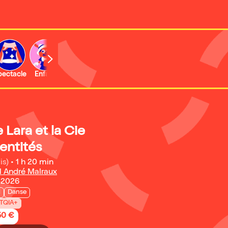
b
pectacle
Enfant
Concert
Activité
Expo et musée
 Lara et la Cie
entités
is)
•
1 h 20 min
l André Malraux
 2026
l
Danse
TQIA+
50 €