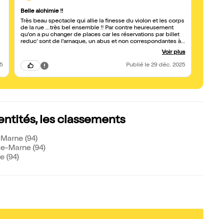
Belle alchimie !!
Avoir
Très beau spectacle qui allie la finesse du violon et les corps
Soirée
de la rue ...très bel ensemble !! Par contre heureusement
compag
qu'on a pu changer de places car les réservations par billet
visuel.
reduc' sont de l'arnaque, un abus et non correspondantes à
nos choix !!
Voir plus
25
Publié
le 29 déc. 2025
entités, les classements
-Marne (94)
de-Marne (94)
e (94)