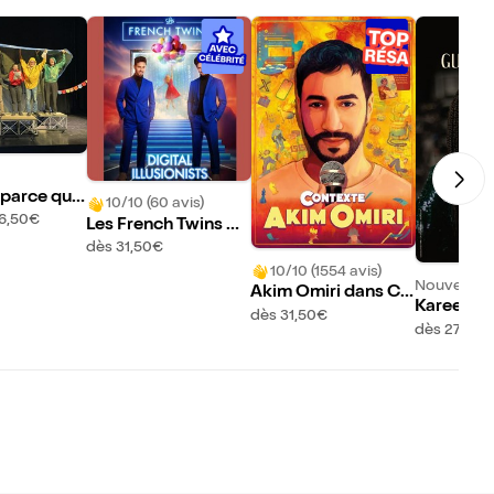
 parce qu'o
10/10 (60 avis)
oupeau qu'o
16,50€
Les French Twins da
s moutons
ns Digital Illusionist
dès 31,50€
s
10/10 (1554 avis)
Nouveau !
Akim Omiri dans Co
Kareen G
ntexte
dès 31,50€
am : Hom
dès 27€
na Simon