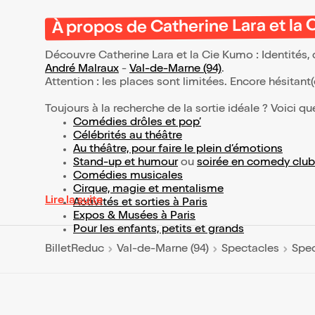
À propos de Catherine Lara et la 
Découvre Catherine Lara et la Cie Kumo : Identités, 
André Malraux
-
Val-de-Marne (94)
.
Attention : les places sont limitées. Encore hésitant
Toujours à la recherche de la sortie idéale ? Voici qu
Comédies drôles et pop’
Célébrités au théâtre
Au théâtre, pour faire le plein d’émotions
Stand-up et humour
ou
soirée en comedy club
Comédies musicales
Cirque, magie et mentalisme
Lire la suite
Activités et sorties à Paris
Expos & Musées à Paris
Pour les enfants, petits et grands
BilletReduc
Val-de-Marne (94)
Spectacles
Spec