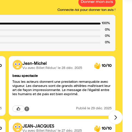
Donner mon avis
Connecte-toi pour donner ton avis !
100%
0%
0%
0%
Jean-Michel
0
10/10
Vu avec Billet Réduc'
le 28 déc. 2025
beau spectacle
Alchi
Tous les acteurs donnent une prestation remarquable avec
Alchi
vigueur. Les danseurs sont de grands athlètes maîtrisant leur
artist
art de façon impressionnante. Le message de l'égalité entre
les humains et de paix est bien exprimé.
25
Publié
le 29 déc. 2025
JEAN-JACQUES
0
10/10
Vu avec Billet Réduc'
le 27 déc. 2025