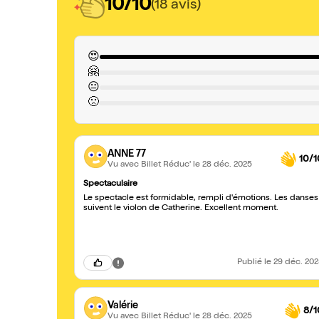
10/10
(18 avis)
😍
🤗
😐
🙁
ANNE 77
10/1
Vu avec Billet Réduc'
le 28 déc. 2025
Spectaculaire
Le spectacle est formidable, rempli d'émotions. Les danses
suivent le violon de Catherine. Excellent moment.
Publié
le 29 déc. 20
Valérie
8/1
Vu avec Billet Réduc'
le 28 déc. 2025