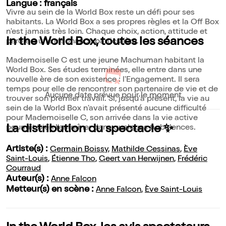
Langue : français
Vivre au sein de la World Box reste un défi pour ses
habitants. La World Box a ses propres règles et la Off Box
n'est jamais très loin. Chaque choix, action, attitude et
In the World Box, toutes les séances
parole a une résonance particulière.
Mademoiselle C est une jeune Machuman habitant la
World Box. Ses études terminées, elle entre dans une
nouvelle ère de son existence : l'Engagement. Il sera
temps pour elle de rencontrer son partenaire de vie et de
Aucune date prévue pour le moment
trouver son premier travail. Si, jusqu'à présent, la vie au
sein de la World Box n'avait présenté aucune difficulté
pour Mademoiselle C, son arrivée dans la vie active
La distribution du spectacle ✨
pourrait bien l'entraîner dans quelques turbulences.
Artiste(s) :
Germain Boissy
,
Mathilde Cessinas
,
Ève
Saint-Louis
,
Étienne Tho
,
Geert van Herwijnen
,
Frédéric
Courraud
Auteur(s) :
Anne Falcon
Metteur(s) en scène :
Anne Falcon
,
Ève Saint-Louis