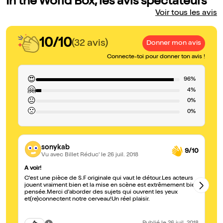
In the World Box, les avis spectateurs
Voir tous les avis
10/10
(32 avis)
Donner mon avis
Connecte-toi pour donner ton avis !
😍
96%
🤗
4%
😐
0%
🙁
0%
sonykab
9/10
Vu avec Billet Réduc'
le 26 juil. 2018
A voir!
Tr
C'est une pièce de S.F originale qui vaut le détour.Les acteurs
Te
jouent vraiment bien et la mise en scène est extrêmement bien
On
pensée.Merci d'aborder des sujets qui ouvrent les yeux
or
et(re)connectent notre cerveau!Un réel plaisir.
ce