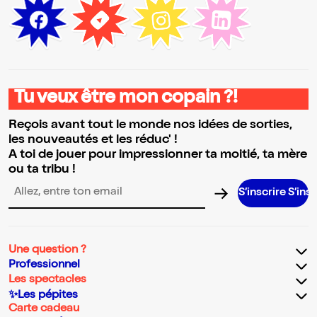
Tu veux être mon copain ?!
Reçois avant tout le monde nos idées de sorties,
les nouveautés et les réduc' !
A toi de jouer pour impressionner ta moitié, ta mère
ou ta tribu !
S’inscrire S’inscrire S’insc
Adresse email pour la newsletter
Une question ?
Professionnel
Les spectacles
✨Les pépites
Carte cadeau