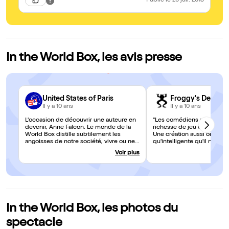
Publié
le 26 juil. 2018
In the World Box, les avis presse
United States of Paris
Froggy's Delight
Il y a 10 ans
Il y a 10 ans
L'occasion de découvrir une auteure en
"Les comédiens sont form
devenir, Anne Falcon. Le monde de la
richesse de jeu et de généro
World Box distille subtilement les
Une création aussi original
angoisses de notre société, vivre ou ne
qu'intelligente qu'il ne fau
pas vivre ses émotions, la peur du
rater..."
Voir plus
silence et du vide, le travail, l'emprise
de l'autre dans l'intimité.
In the World Box, les photos du
spectacle