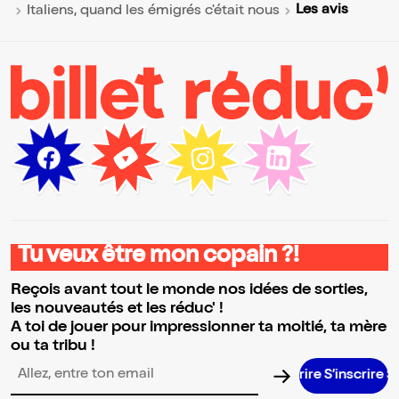
Les avis
Italiens, quand les émigrés c'était nous
Tu veux être mon copain ?!
Reçois avant tout le monde nos idées de sorties,
les nouveautés et les réduc' !
A toi de jouer pour impressionner ta moitié, ta mère
ou ta tribu !
S’inscrire 
Adresse email pour la newsletter