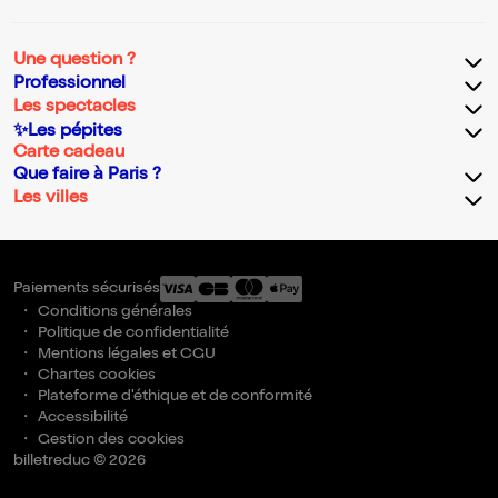
Une question ?
Professionnel
Les spectacles
✨Les pépites
Carte cadeau
Que faire à Paris ?
Les villes
Paiements sécurisés
Conditions générales
Politique de confidentialité
Mentions légales et CGU
Chartes cookies
Plateforme d'éthique et de conformité
Accessibilité
Gestion des cookies
billetreduc © 2026