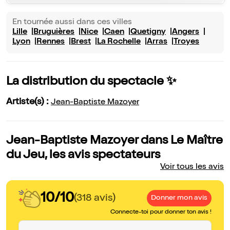
En tournée aussi dans ces villes
Lille
Bruguières
Nice
Caen
Quetigny
Angers
Lyon
Rennes
Brest
La Rochelle
Arras
Troyes
La distribution du spectacle ✨
Artiste(s) :
Jean-Baptiste Mazoyer
Jean-Baptiste Mazoyer dans Le Maître
du Jeu, les avis spectateurs
Voir tous les avis
10/10
(318 avis)
Donner mon avis
Connecte-toi pour donner ton avis !