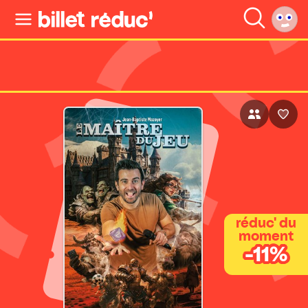
réduc' du
moment
-11%