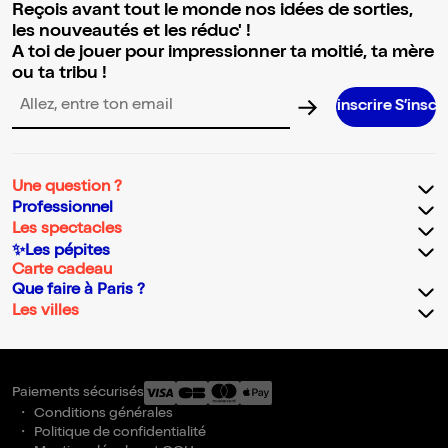
Reçois avant tout le monde nos idées de sorties,
les nouveautés et les réduc' !
A toi de jouer pour impressionner ta moitié, ta mère
ou ta tribu !
S’inscrire S’inscrire S’inscrire
Adresse email pour la newsletter
Une question ?
Professionnel
Les spectacles
✨Les pépites
Carte cadeau
Que faire à Paris ?
Les villes
Paiements sécurisés
Conditions générales
Politique de confidentialité