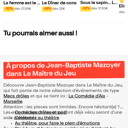
9/
Sous le sapin... Le
La femme est le m
Le Dîner de cons
Elis
s emmerdes !
eilleur ami de l'ho
-32%
dès 17,50€
-32%
dès 17,50€
-15%
dès 22€
ans 
dès 3
mme
de 
Tu pourrais aimer aussi !
À propos de Jean-Baptiste Mazoyer
dans Le Maître du Jeu
Découvre Jean-Baptiste Mazoyer dans Le Maître du Jeu,
qui fait partie de notre sélection d’événements de type
Mecs drôles
et qui se tient ici :
La Comédie d'Aix
-
Marseille
.
Attention : les places sont limitées. Encore hésitant(e) ?
Les avis des spectateurs qui l'ont déjà vécu seront d'une
Comédies drôles et pop’
aide précieuse !
Célébrités au théâtre
Au théâtre, pour faire le plein d’émotions