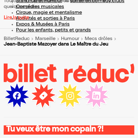
Toujours à la recherche de la sortie idéale ? Voici
Stand-up et humour
ou
soirée en comedy clubs
quelques pistes :
Comédies musicales
Cirque, magie et mentalisme
Lire la suite
Activités et sorties à Paris
Expos & Musées à Paris
Pour les enfants, petits et grands
BilletReduc
Marseille
Humour
Mecs drôles
Jean-Baptiste Mazoyer dans Le Maître du Jeu
Tu veux être mon copain ?!