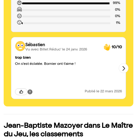
😍
99%
🤗
0%
😐
0%
🙁
1%
Sébastien
10/10
Vu avec Billet Réduc'
le 24 janv. 2026
trop bien
in
On s'est éclatée. Bornier ont t'aime !
C'
gé
Publié
le 22 mars 2026
Jean-Baptiste Mazoyer dans Le Maître
du Jeu, les classements