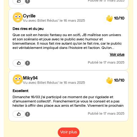
Publié
le 17 mars 2025
Cyrille
10/10
Vu avec Billet Réduc'
le 16 mars 2025
Des rires et du jeu
Que ce soit en heroic fantasy ou en scifi, JB maîtrise son univers
et son scénario et joue avec le public avec humour et
bienveillance. Il nous fait rire autant qu'on le fait rire, car le public
est véritablement impliqué dans l'histoire et l'action. Qu'on
connaisse le jeu de rôle ou pas, on s'amuse tout autant ! Je ne
Voir plus
manque aucun de ses spectacles et c'est un bonheur à chaque
fois ! N'hésitez pas !
Publié
le 17 mars 2025
Miky94
10/10
Vu avec Billet Réduc'
le 16 mars 2025
Excellent
Dimanche 16/03 j'ai participé ce moment de pur rigolade et
d'amusement collectif . Franchement je vous le conseil et a pas
hésiter à offrir des place aux amis et famille. Vivement le prochain
Publié
le 17 mars 2025
Voir plus