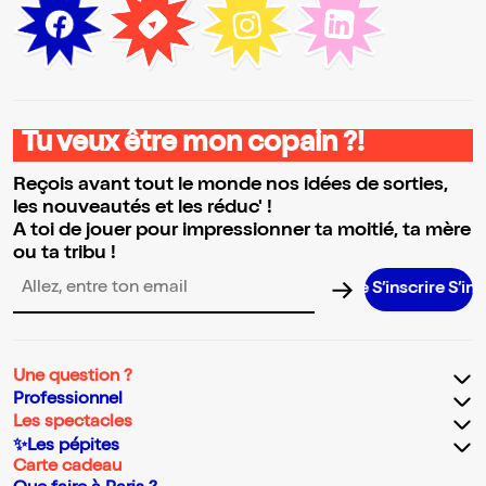
Tu veux être mon copain ?!
Reçois avant tout le monde nos idées de sorties,
les nouveautés et les réduc' !
A toi de jouer pour impressionner ta moitié, ta mère
ou ta tribu !
S’inscrire S’inscrire S
Adresse email pour la newsletter
Une question ?
Professionnel
Les spectacles
✨Les pépites
Carte cadeau