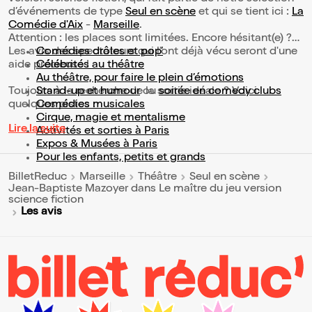
d’événements de type
Seul en scène
et qui se tient ici :
La
Comédie d'Aix
-
Marseille
.
Attention : les places sont limitées. Encore hésitant(e) ?
Les avis des spectateurs qui l'ont déjà vécu seront d'une
Comédies drôles et pop’
aide précieuse !
Célébrités au théâtre
Au théâtre, pour faire le plein d’émotions
Toujours à la recherche de la sortie idéale ? Voici
Stand-up et humour
ou
soirée en comedy clubs
quelques pistes :
Comédies musicales
Cirque, magie et mentalisme
Lire la suite
Activités et sorties à Paris
Expos & Musées à Paris
Pour les enfants, petits et grands
BilletReduc
Marseille
Théâtre
Seul en scène
Jean-Baptiste Mazoyer dans Le maître du jeu version
science fiction
Les avis