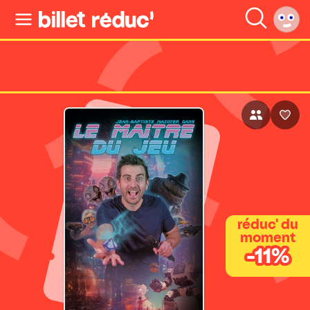
réduc' du
moment
-11%