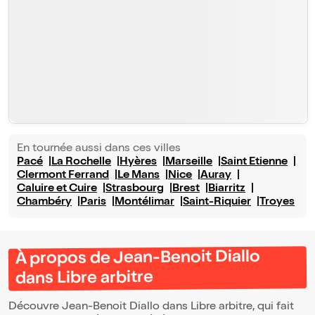
En tournée aussi dans ces villes
Pacé
La Rochelle
Hyères
Marseille
Saint Etienne
Clermont Ferrand
Le Mans
Nice
Auray
Caluire et Cuire
Strasbourg
Brest
Biarritz
Chambéry
Paris
Montélimar
Saint-Riquier
Troyes
À propos de Jean-Benoit Diallo
dans Libre arbitre
Découvre Jean-Benoit Diallo dans Libre arbitre, qui fait