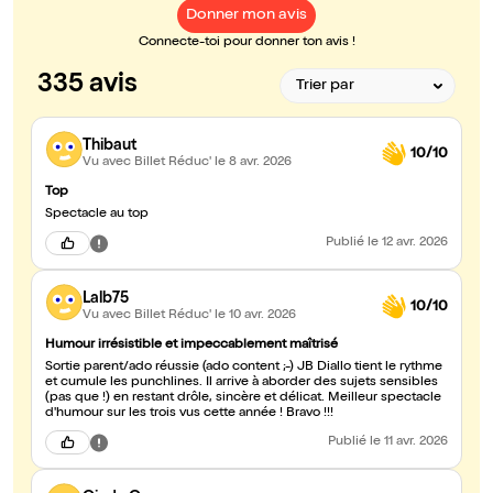
Donner mon avis
Connecte-toi pour donner ton avis !
335 avis
Thibaut
10/10
Vu avec Billet Réduc'
le 8 avr. 2026
Top
Spectacle au top
Publié
le 12 avr. 2026
Lalb75
10/10
Vu avec Billet Réduc'
le 10 avr. 2026
Humour irrésistible et impeccablement maîtrisé
Sortie parent/ado réussie (ado content ;-) JB Diallo tient le rythme
et cumule les punchlines. Il arrive à aborder des sujets sensibles
(pas que !) en restant drôle, sincère et délicat. Meilleur spectacle
d'humour sur les trois vus cette année ! Bravo !!!
Publié
le 11 avr. 2026