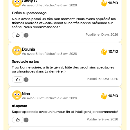
Cindy C
10/10
Vu avec Billet Réduc'
le 8 avr. 2026
Fidèle au personnage
Nous avons passé un très bon moment. Nous avons apprécié les
thèmes abordés et Jean-Benoit a une très bonne présence sur
scène. Nous recommandons !
Publié
le 10 avr. 2026
Dounia
10/10
Vu avec Billet Réduc'
le 8 avr. 2026
Spectacle au top
Trop bonne soirée, artiste génial, hâte des prochains spectacles
ou chroniques dans La dernière :)
Publié
le 9 avr. 2026
Nina
10/10
Vu avec Billet Réduc'
le 8 avr. 2026
#Laposte
Super spectacle avec un humour fin et intelligent je recommande!
Publié
le 9 avr. 2026