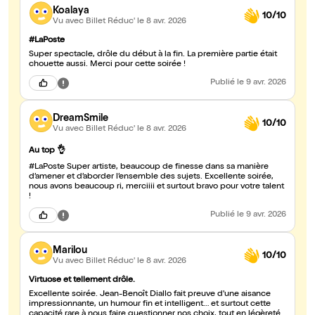
Koalaya
10/10
Vu avec Billet Réduc'
le 8 avr. 2026
#LaPoste
Super spectacle, drôle du début à la fin. La première partie était
chouette aussi. Merci pour cette soirée !
Publié
le 9 avr. 2026
DreamSmile
10/10
Vu avec Billet Réduc'
le 8 avr. 2026
Au top 👌
#LaPoste Super artiste, beaucoup de finesse dans sa manière
d’amener et d’aborder l’ensemble des sujets. Excellente soirée,
nous avons beaucoup ri, merciiii et surtout bravo pour votre talent
!
Publié
le 9 avr. 2026
Marilou
10/10
Vu avec Billet Réduc'
le 8 avr. 2026
Virtuose et tellement drôle.
Excellente soirée. Jean-Benoît Diallo fait preuve d'une aisance
impressionnante, un humour fin et intelligent… et surtout cette
capacité rare à nous faire questionner nos choix, tout en légèreté.