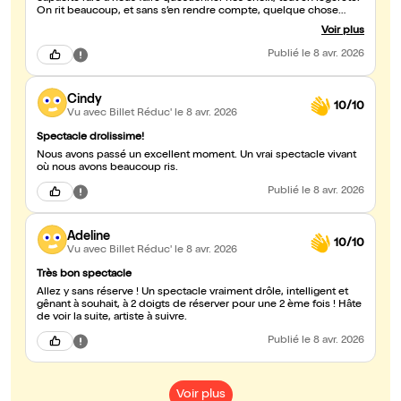
On rit beaucoup, et sans s’en rendre compte, quelque chose
bouge à l’intérieur. C'était brillant, et profondément humain...
Voir plus
Publié
le 8 avr. 2026
Cindy
10/10
Vu avec Billet Réduc'
le 8 avr. 2026
Spectacle drolissime!
Nous avons passé un excellent moment. Un vrai spectacle vivant
où nous avons beaucoup ris.
Publié
le 8 avr. 2026
Adeline
10/10
Vu avec Billet Réduc'
le 8 avr. 2026
Très bon spectacle
Allez y sans réserve ! Un spectacle vraiment drôle, intelligent et
gênant à souhait, à 2 doigts de réserver pour une 2 ème fois ! Hâte
de voir la suite, artiste à suivre.
Publié
le 8 avr. 2026
Voir plus