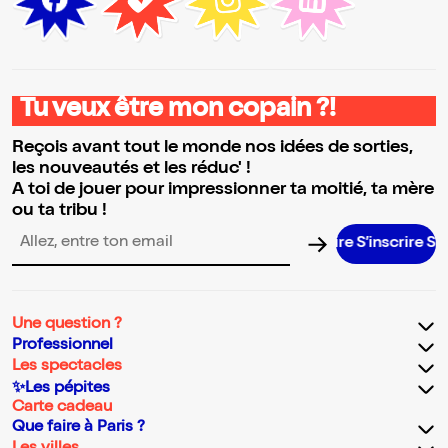
Tu veux être mon copain ?!
Reçois avant tout le monde nos idées de sorties,
les nouveautés et les réduc' !
A toi de jouer pour impressionner ta moitié, ta mère
ou ta tribu !
S’inscrire S’insc
Adresse email pour la newsletter
Une question ?
Professionnel
Les spectacles
✨Les pépites
Carte cadeau
Que faire à Paris ?