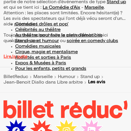
partie de notre sélection d’événements de type
Stand up
et qui se tient ici :
La Comédie d'Aix
-
Marseille
.
Attention : les places sont limitées. Encore hésitant(e) ?
Les avis des spectateurs qui l'ont déjà vécu seront d'une
aide précieuse !
Comédies drôles et pop’
Célébrités au théâtre
Toujours à la recherche de la sortie idéale ? Voici
Au théâtre, pour faire le plein d’émotions
quelques pistes :
Stand-up et humour
ou
soirée en comedy clubs
Comédies musicales
Cirque, magie et mentalisme
Lire la suite
Activités et sorties à Paris
Expos & Musées à Paris
Pour les enfants, petits et grands
BilletReduc
Marseille
Humour
Stand up
Les avis
Jean-Benoit Diallo dans Libre arbitre