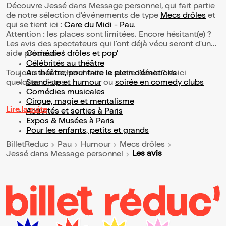
Découvre Jessé dans Message personnel, qui fait partie
de notre sélection d’événements de type
Mecs drôles
et
qui se tient ici :
Gare du Midi
-
Pau
.
Attention : les places sont limitées. Encore hésitant(e) ?
Les avis des spectateurs qui l'ont déjà vécu seront d'une
aide précieuse !
Comédies drôles et pop’
Célébrités au théâtre
Toujours à la recherche de la sortie idéale ? Voici
Au théâtre, pour faire le plein d’émotions
quelques pistes :
Stand-up et humour
ou
soirée en comedy clubs
Comédies musicales
Cirque, magie et mentalisme
Lire la suite
Activités et sorties à Paris
Expos & Musées à Paris
Pour les enfants, petits et grands
BilletReduc
Pau
Humour
Mecs drôles
Les avis
Jessé dans Message personnel