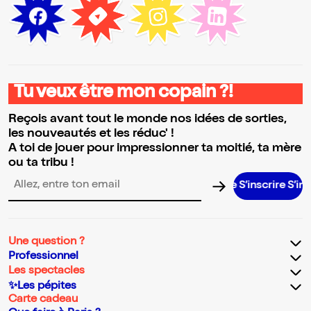
Tu veux être mon copain ?!
Reçois avant tout le monde nos idées de sorties,
les nouveautés et les réduc' !
A toi de jouer pour impressionner ta moitié, ta mère
ou ta tribu !
S’inscrire S’inscrire 
Adresse email pour la newsletter
Une question ?
Professionnel
Les spectacles
✨Les pépites
Carte cadeau