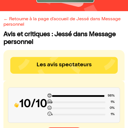
← Retourne à la page d'accueil de Jessé dans Message
personnel
Avis et critiques : Jessé dans Message
personnel
Les avis spectateurs
😍
98%
10/10
🤗
1%
😐
0%
🙁
1%