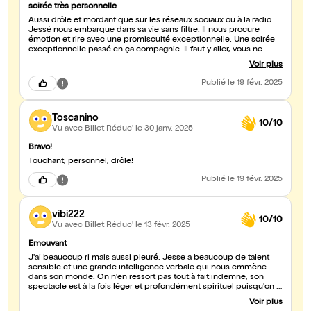
soirée très personnelle
Aussi drôle et mordant que sur les réseaux sociaux ou à la radio.
Jessé nous embarque dans sa vie sans filtre. Il nous procure
émotion et rire avec une promiscuité exceptionnelle. Une soirée
exceptionnelle passé en ça compagnie. Il faut y aller, vous ne
serez pas déçu.
Voir plus
Publié
le 19 févr. 2025
Toscanino
10/10
Vu avec Billet Réduc'
le 30 janv. 2025
Bravo!
Touchant, personnel, drôle!
Publié
le 19 févr. 2025
vibi222
10/10
Vu avec Billet Réduc'
le 13 févr. 2025
Emouvant
J'ai beaucoup ri mais aussi pleuré. Jesse a beaucoup de talent
sensible et une grande intelligence verbale qui nous emmène
dans son monde. On n'en ressort pas tout à fait indemne, son
spectacle est à la fois léger et profondément spirituel puisqu'on y
parle amour et pardon. J'ai adoré.
Voir plus