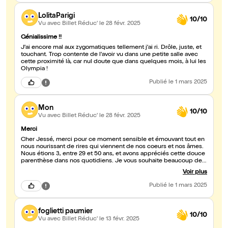
LolitaParigi
10/10
Vu avec Billet Réduc'
le 28 févr. 2025
Génialissime !!
J'ai encore mal aux zygomatiques tellement j'ai ri. Drôle, juste, et
touchant. Trop contente de l'avoir vu dans une petite salle avec
cette proximité là, car nul doute que dans quelques mois, à lui les
Olympia !
Publié
le 1 mars 2025
Mon
10/10
Vu avec Billet Réduc'
le 28 févr. 2025
Merci
Cher Jessé, merci pour ce moment sensible et émouvant tout en
nous nourissant de rires qui viennent de nos coeurs et nos âmes.
Nous étions 3, entre 29 et 50 ans, et avons appréciés cette douce
parenthèse dans nos quotidiens. Je vous souhaite beaucoup de
belles expériences dans les 10 ans à venir et bien plus encore: 20
Voir plus
ans, 50 ans,... :)
Publié
le 1 mars 2025
foglietti paumier
10/10
Vu avec Billet Réduc'
le 13 févr. 2025