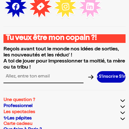
Tu veux être mon copain ?!
Reçois avant tout le monde nos idées de sorties,
les nouveautés et les réduc' !
A toi de jouer pour impressionner ta moitié, ta mère
ou ta tribu !
S’inscrire S’inscrir
Adresse email pour la newsletter
Une question ?
Professionnel
Les spectacles
✨Les pépites
Carte cadeau