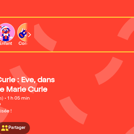
Enfant
Concert
Activité
Curie : Eve, dans
e Marie Curie
s)
•
1 h 05 min
a
isée !
Partager