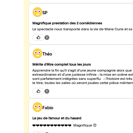
SP
Magnifique prestation des 2 comédiennes
Le spectacle nous transporte dans la vie de Marie Curie et sa f
Théo
Mérite d’être complet tous les jours
Apprendre la fin qu'il s'agit d'une jeune compagnie alors que
extraordinaires et d'une justesse infinie - la mise en scène e
sont parfaitement intégrées sans superflu. - l'histoire est t
le titre, toutes les salles où seront jouées cette pièce mériten
Fabio
Le jeu de l’amour et du hasard
❤️❤️❤️❤️❤️❤️❤️❤️❤️❤️❤️ Magnifique 😍