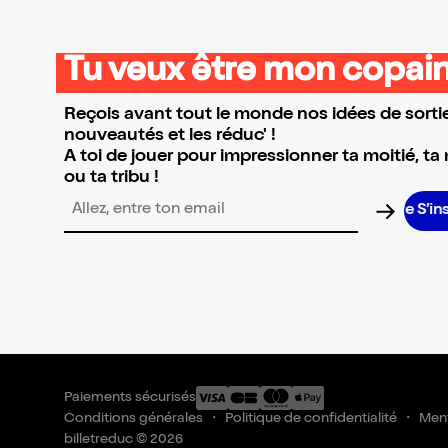
Tu veux être mon copain
Reçois avant tout le monde nos idées de sortie
nouveautés et les réduc' !
A toi de jouer pour impressionner ta moitié, ta
ou ta tribu !
S’ins
Adresse email pour la newsletter
Paiements sécurisés
Conditions générales
Politique de confidentialité
Ment
billetreduc © 2026