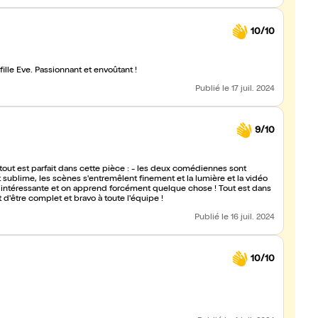
10/10
ille Eve. Passionnant et envoûtant !
Publié
le 17 juil. 2024
9/10
 tout est parfait dans cette pièce : - les deux comédiennes sont
st sublime, les scènes s'entremêlent finement et la lumière et la vidéo
rès intéressante et on apprend forcément quelque chose ! Tout est dans
t d'être complet et bravo à toute l'équipe !
Publié
le 16 juil. 2024
10/10