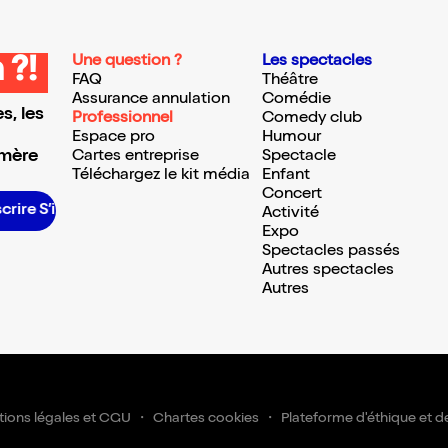
Une question ?
Les spectacles
 ?!
FAQ
Théâtre
Assurance annulation
Comédie
s, les
Professionnel
Comedy club
Espace pro
Humour
 mère
Cartes entreprise
Spectacle
Téléchargez le kit média
Enfant
Concert
crire S’inscrire S’inscrire S’inscrire S’inscrire S’inscrire S’inscrire S’inscrire S’inscrire S’inscrire S’inscrire S’inscrire
Activité
Expo
Spectacles passés
Autres spectacles
Autres
ions légales et CGU
Chartes cookies
Plateforme d'éthique et d