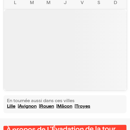
L
M
M
J
V
S
D
En tournée aussi dans ces villes
Lille
Avignon
Rouen
Mâcon
Troyes