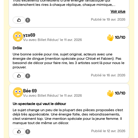
Trois excellents comédiens d'une énergie fantastique qui
déclenchent les rires à chaque réplique, chaque mimique,
chasue mouvement. Une très bonne soirée de détente totale!
Voir plus
Allez-y, vous ne serez pas déçus!
Publié
le 19 avr. 2026
yza69
10/10
Vu avec Billet Réduc'
le 11 avr. 2026
Drôle
Une bonne soirée pour rire, sujet original, acteurs avec une
énergie de dingue (mention spéciale pour Chloé et Fabien). Pas
besoind de décor pour faire rire, les 3 artistes sont là pour nous le
prouver.
Publié
le 16 avr. 2026
Bée 69
10/10
Vu avec Billet Réduc'
le 11 avr. 2026
Un spectacle qui vaut le détour
Le sujet change un peu de la plupart des pièces proposées c’est
déjà très appréciable. Une énergie folle, des rebondissements,
c’est vraiment top. Une mention spéciale pour la jeune femme. Il
manque tout de même un décor.
Publié
le 12 avr. 2026