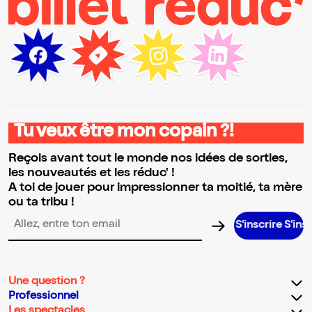
Tu veux être mon copain ?!
Reçois avant tout le monde nos idées de sorties,
les nouveautés et les réduc' !
A toi de jouer pour impressionner ta moitié, ta mère
ou ta tribu !
S’inscrire S’inscrire S’i
Adresse email pour la newsletter
Une question ?
Professionnel
Les spectacles