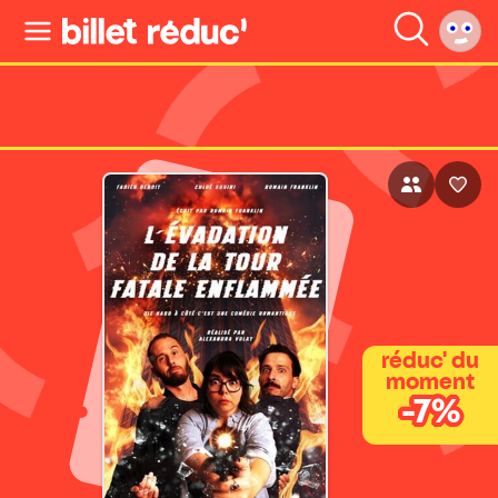
réduc' du
moment
-7%