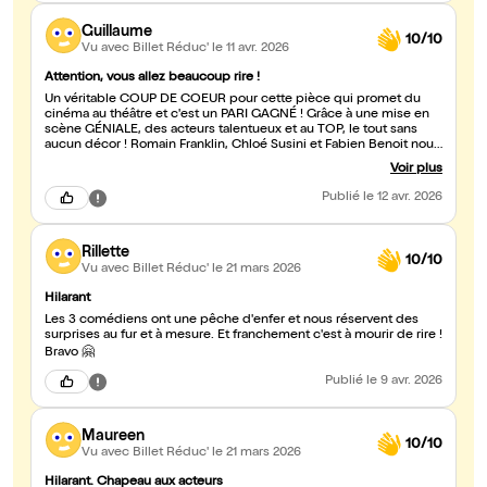
Guillaume
10/10
Vu avec Billet Réduc'
le 11 avr. 2026
Attention, vous allez beaucoup rire !
Un véritable COUP DE COEUR pour cette pièce qui promet du
cinéma au théâtre et c'est un PARI GAGNÉ ! Grâce à une mise en
scène GÉNIALE, des acteurs talentueux et au TOP, le tout sans
aucun décor ! Romain Franklin, Chloé Susini et Fabien Benoit nous
livrent là un reboot de Piège de Cristal à mourir de rire^^
Voir plus
Publié
le 12 avr. 2026
Rillette
10/10
Vu avec Billet Réduc'
le 21 mars 2026
Hilarant
Les 3 comédiens ont une pêche d'enfer et nous réservent des
surprises au fur et à mesure. Et franchement c'est à mourir de rire !
Bravo 🤗
Publié
le 9 avr. 2026
Maureen
10/10
Vu avec Billet Réduc'
le 21 mars 2026
Hilarant. Chapeau aux acteurs