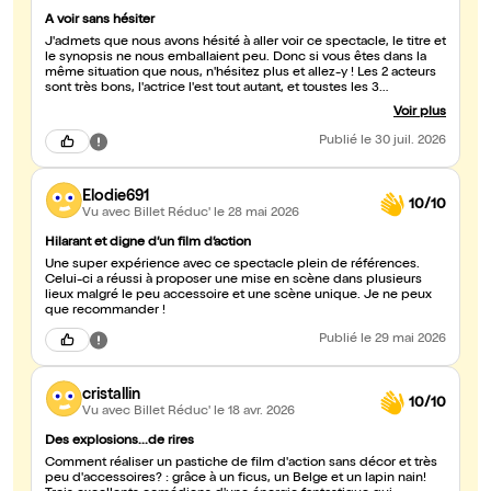
A voir sans hésiter
J'admets que nous avons hésité à aller voir ce spectacle, le titre et
le synopsis ne nous emballaient peu. Donc si vous êtes dans la
même situation que nous, n'hésitez plus et allez-y ! Les 2 acteurs
sont très bons, l'actrice l'est tout autant, et toustes les 3
débordent d'énergie, ce qui rend le spectacle prenant et en plus
Voir plus
de cela il est très drôle ! Bref on a adoré !!!
Publié
le 30 juil. 2026
Elodie691
10/10
Vu avec Billet Réduc'
le 28 mai 2026
Hilarant et digne d’un film d’action
Une super expérience avec ce spectacle plein de références.
Celui-ci a réussi à proposer une mise en scène dans plusieurs
lieux malgré le peu accessoire et une scène unique. Je ne peux
que recommander !
Publié
le 29 mai 2026
cristallin
10/10
Vu avec Billet Réduc'
le 18 avr. 2026
Des explosions...de rires
Comment réaliser un pastiche de film d'action sans décor et très
peu d'accessoires? : grâce à un ficus, un Belge et un lapin nain!