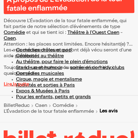
À propos de L'Évadation de la tour
fatale enflammée
Découvre L'Évadation de la tour fatale enflammée, qui
fait partie de notre sélection d’événements de type
Comédie
et qui se tient ici :
Théâtre à l'Ouest Caen
-
Caen
.
Attention : les places sont limitées. Encore hésitant(e) ?
Les avis des spectateurs qui l'ont déjà vécu seront d'une
Comédies drôles et pop’
aide précieuse !
Célébrités au théâtre
Au théâtre, pour faire le plein d’émotions
Toujours à la recherche de la sortie idéale ? Voici
Stand-up et humour
ou
soirée en comedy clubs
quelques pistes :
Comédies musicales
Cirque, magie et mentalisme
Lire la suite
Activités et sorties à Paris
Expos & Musées à Paris
Pour les enfants, petits et grands
BilletReduc
Caen
Comédie
Les avis
L'Évadation de la tour fatale enflammée