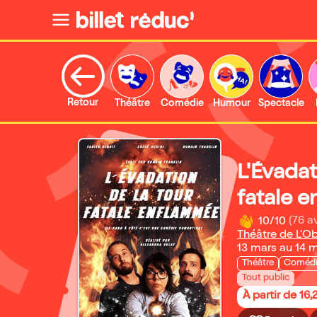
Retour
Théâtre
Comédie
Humour
Spectacle
L'Évadat
fatale 
10/10
(76 av
Théâtre de L'O
13 mars au 14 
Théâtre
Coméd
Tout public
À partir de 16,