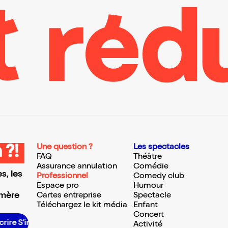
Une question ?
Les spectacles
 ?!
FAQ
Théâtre
Assurance annulation
Comédie
s, les
Professionnel
Comedy club
Espace pro
Humour
 mère
Cartes entreprise
Spectacle
Téléchargez le kit média
Enfant
Concert
 S’inscrire S’inscrire S’inscrire S’inscrire S’inscrire S’inscrire S’inscrire S’inscrire S’inscrire S’inscrire S’inscrire
Activité