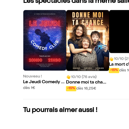
Les spectacles dans la même sall
10/10 (2
La mort c
à deux
dès 
-15%
Nouveau !
10/10 (76 avis)
Le Jeudi Comedy Cl
Donne moi ta chanc
ub
e
dès 1€
dès 16,25€
-15%
Tu pourrais aimer aussi !