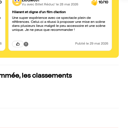
Elodie691
0
10/10
Vu avec Billet Réduc'
le 28 mai 2026
Hilarant et digne d’un film d’action
Drôle
p
Une super expérience avec ce spectacle plein de
Une bo
références. Celui-ci a réussi à proposer une mise en scène
énergie 
dans plusieurs lieux malgré le peu accessoire et une scène
Pas be
unique. Je ne peux que recommander !
pour 
26
Publié
le 29 mai 2026
lammée, les classements