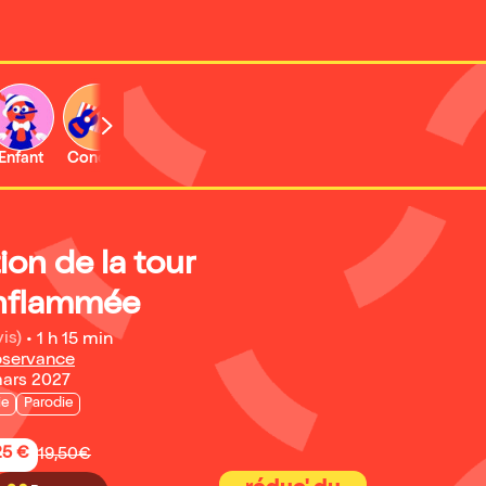
Enfant
Concert
Activité
ion de la tour
enflammée
is)
•
1 h 15 min
bservance
mars 2027
ie
Parodie
25 €
19,50€