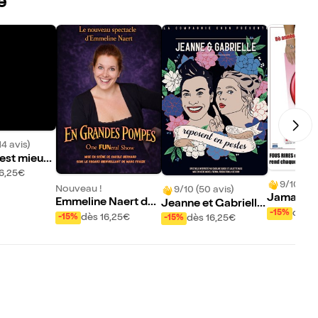
e
14 avis)
'est mieux
16,25€
9/10 (126
Nouveau !
9/10 (50 avis)
Jamais le
Emmeline Naert dan
Jeanne et Gabrielle
oir
dès 1
-15%
s En grandes pomp
reposent en pestes
dès 16,25€
-15%
dès 16,25€
-15%
es