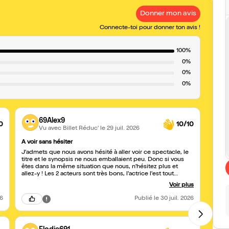
Donner mon avis
Connecte-toi pour donner ton avis !
100%
0%
0%
0%
69Alex9
0
10/10
Vu avec Billet Réduc'
le 29 juil. 2026
A voir sans hésiter
Des ex
J'admets que nous avons hésité à aller voir ce spectacle, le
Comme
titre et le synopsis ne nous emballaient peu. Donc si vous
très p
êtes dans la même situation que nous, n'hésitez plus et
lapin nain! Trois excellents 
allez-y ! Les 2 acteurs sont très bons, l'actrice l'est tout
fanta
autant, et toustes les 3 débordent d'énergie, ce qui rend le
chaque 
Voir plus
spectacle prenant et en plus de cela il est très drôle ! Bref on
a adoré !!!
26
Publié
le 30 juil. 2026