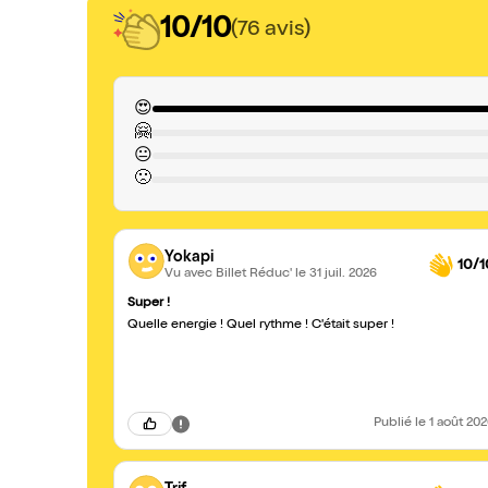
10/10
(76 avis)
😍
🤗
😐
🙁
Yokapi
10/1
Vu avec Billet Réduc'
le 31 juil. 2026
Super !
Quelle energie ! Quel rythme ! C'était super !
Publié
le 1 août 20