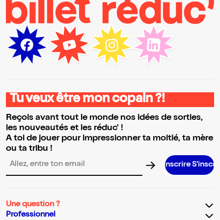
Tu veux être mon copain ?!
Reçois avant tout le monde nos idées de sorties,
les nouveautés et les réduc' !
A toi de jouer pour impressionner ta moitié, ta mère
ou ta tribu !
S’inscrire S’inscrire S’inscrire 
Adresse email pour la newsletter
Une question ?
Professionnel