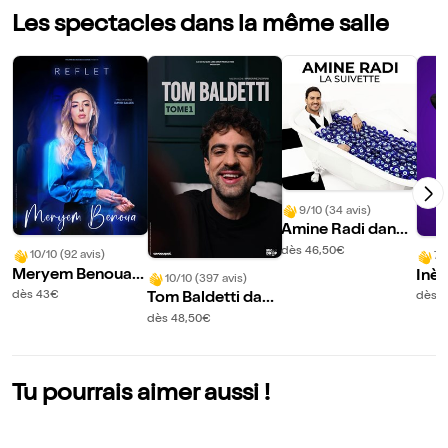
Les spectacles dans la même salle
9/10 (34 avis)
Amine Radi dans L
a suivette
dès 46,50€
10/10 (92 avis)
7/
Meryem Benoua d
Inès
10/10 (397 avis)
ans Reflet
est 
dès 43€
dès 4
Tom Baldetti dans
mbl
Tome 1
dès 48,50€
Tu pourrais aimer aussi !