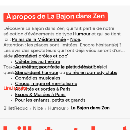
À propos de La Bajon dans Zen
Découvre La Bajon dans Zen, qui fait partie de notre
sélection d’événements de type
Humour
et qui se tient
ici :
Palais de la Méditerranée
-
Nice
.
Attention : les places sont limitées. Encore hésitant(e) ?
Les avis des spectateurs qui l'ont déjà vécu seront d'une
aide précieuse !
Comédies drôles et pop’
Célébrités au théâtre
Toujours à la recherche de la sortie idéale ? Voici
Au théâtre, pour faire le plein d’émotions
quelques pistes :
Stand-up et humour
ou
soirée en comedy clubs
Comédies musicales
Cirque, magie et mentalisme
Lire la suite
Activités et sorties à Paris
Expos & Musées à Paris
Pour les enfants, petits et grands
La Bajon dans Zen
BilletReduc
Nice
Humour