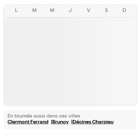
L
M
M
J
V
S
D
En tournée aussi dans ces villes
Clermont Ferrand
Brunoy
Décines Charpieu