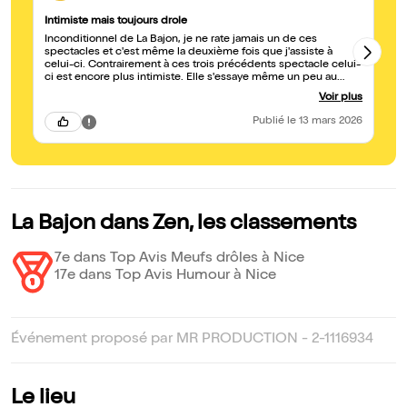
Intimiste mais toujours drole
Gé
Inconditionnel de La Bajon, je ne rate jamais un de ces
Su
spectacles et c'est même la deuxième fois que j'assiste à
es
celui-ci. Contrairement à ces trois précédents spectacle celui-
la
ci est encore plus intimiste. Elle s'essaye même un peu au
stand up au milieu d'un spectacle toujours extrêmement bien
Voir plus
écrit. A voir sans aucune modération.
Publié
le 13 mars 2026
La Bajon dans Zen, les classements
7e dans Top Avis Meufs drôles à Nice
17e dans Top Avis Humour à Nice
Événement proposé par MR PRODUCTION - 2-1116934
Le lieu