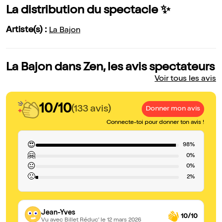
La distribution du spectacle ✨
Artiste(s) :
La Bajon
La Bajon dans Zen, les avis spectateurs
Voir tous les avis
10/10
(133 avis)
Donner mon avis
Connecte-toi pour donner ton avis !
😍
98%
🤗
0%
😐
0%
🙁
2%
Jean-Yves
10/10
Vu avec Billet Réduc'
le 12 mars 2026