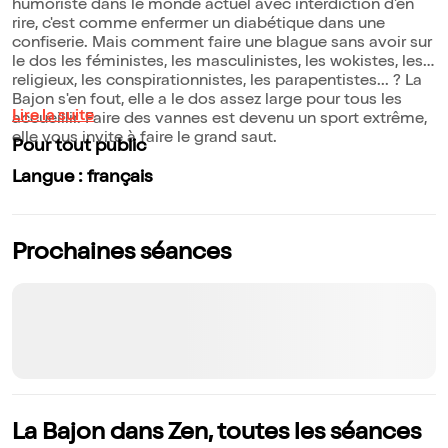
humoriste dans le monde actuel avec interdiction d'en
rire, c'est comme enfermer un diabétique dans une
confiserie. Mais comment faire une blague sans avoir sur
le dos les féministes, les masculinistes, les wokistes, les
religieux, les conspirationnistes, les parapentistes... ? La
Bajon s'en fout, elle a le dos assez large pour tous les
Lire la suite
accueillir. Faire des vannes est devenu un sport extrême,
elle vous invite à faire le grand saut.
Pour tout public
Langue : français
Prochaines séances
La Bajon dans Zen, toutes les séances