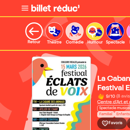
Retour
Théâtre
Comédie
Humour
Spectacle
La Caban
Festival 
9/10
(8 avis
Centre d'Art et
Spectacle musica
Familial
Enfants
Favoris