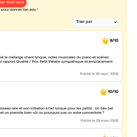
er mon avis
pour donner ton avis !
9/10
 le mélange chant lyrique, notes musicales du piano et scènes
lent rapport Qualité / Prix. Petit théatre sympathique et emplacement
Publié
le 26 sept. 2006
10/10
au rare et son initiation à l'art lyrique pour les petits . Un très bel
. et un pianiste bien sûr ou pourquoi pas un autre concertiste ?
Publié
le 28 mars 2006