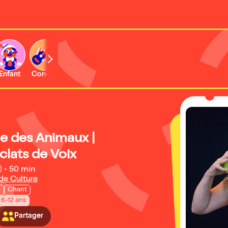
Enfant
Concert
Activité
Expo et musée
e des Animaux |
Eclats de Voix
)
•
50 min
 de Culture
l
Chant
 6-12 ans
Partager