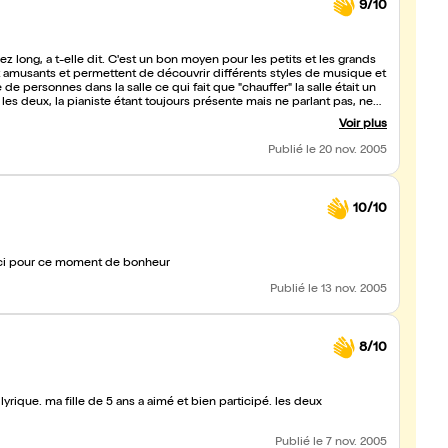
9/10
z long, a t-elle dit. C'est un bon moyen pour les petits et les grands
nt amusants et permettent de découvrir différents styles de musique et
 personnes dans la salle ce qui fait que "chauffer" la salle était un
s deux, la pianiste étant toujours présente mais ne parlant pas, ne
ans son rôle de chercheuse. J'aurai souhaité avoir cependant les titre
Voir plus
r me donner des idées d'achats.
Publié
le 20 nov. 2005
10/10
erci pour ce moment de bonheur
Publié
le 13 nov. 2005
8/10
yrique. ma fille de 5 ans a aimé et bien participé. les deux
Publié
le 7 nov. 2005