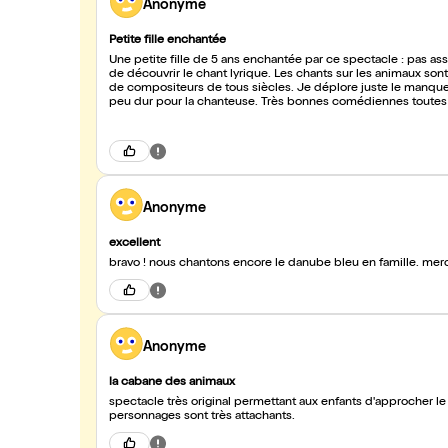
Anonyme
Petite fille enchantée
Une petite fille de 5 ans enchantée par ce spectacle : pas asse
de découvrir le chant lyrique. Les chants sur les animaux so
de compositeurs de tous siècles. Je déplore juste le manque de
peu dur pour la chanteuse. Très bonnes comédiennes toutes le
parlant que grâce au piano. La chanteuse est convainquante d
de ce qui a été chanté à la fin, sur un petit papier, juste pou
Anonyme
excellent
bravo ! nous chantons encore le danube bleu en famille. m
Anonyme
la cabane des animaux
spectacle très original permettant aux enfants d'approcher le l
personnages sont très attachants.