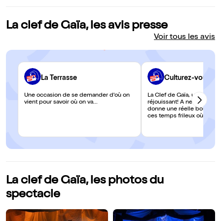
La clef de Gaïa, les avis presse
Voir tous les avis
La Terrasse
Culturez-vous
Une occasion de se demander d'où on
La Clef de Gaïa, un specta
vient pour savoir où on va...
réjouissant! A ne pas manq
donne une réelle bouffée d'
ces temps frileux où les q
religions et de cultures pa
crible de la xénophobie ou
anxiogène ambiants !
La clef de Gaïa, les photos du
spectacle