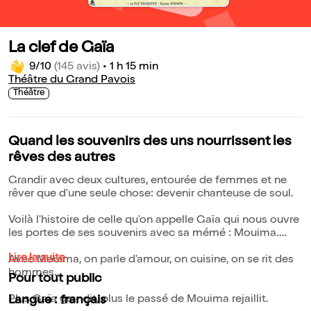
La clef de Gaïa
9/10
(145 avis)
•
1 h 15 min
Théâtre du Grand Pavois
Théâtre
Quand les souvenirs des uns nourrissent les
rêves des autres
Grandir avec deux cultures, entourée de femmes et ne
rêver que d'une seule chose: devenir chanteuse de soul.
Voilà l'histoire de celle qu'on appelle Gaïa qui nous ouvre
les portes de ses souvenirs avec sa mémé : Mouima.
Lire la suite
Avec Mouima, on parle d'amour, on cuisine, on se rit des
hommes...
Pour tout public
Plus Gaïa grandit, plus le passé de Mouima rejaillit.
Langue : français