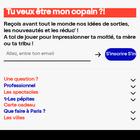
Tu veux être mon copain ?!
Reçois avant tout le monde nos idées de sorties,
les nouveautés et les réduc' !
A toi de jouer pour impressionner ta moitié, ta mère
ou ta tribu !
S’inscrire S’inscrire S
Adresse email pour la newsletter
Une question ?
Professionnel
Les spectacles
✨Les pépites
Carte cadeau
Que faire à Paris ?
Les villes