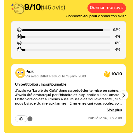
9/10
(145 avis)
Donner mon avis
Connecte-toi pour donner ton avis !
😍
92%
🤗
4%
😐
0%
🙁
4%
Pick
10/10
Vu avec Billet Réduc'
le 19 janv. 2018
Un petit bijou : incontournable
su
J'avais vu "La clé de Gaïa" dans sa précédente mise en scène.
be
J'avais été embarqué par l'histoire et la splendide Lina Lamara.
sp
Cette version est au moins aussi réussie et bouleversante ; elle
pe
nous balade du rire aux larmes. Emmenez qui vous voulez voir
be
(ou revoir) ce petit bijou, vous ne pourrez que faire plaisir : quoi
no
Voir plus
de plus précieux qu'un don d'humanité ?
ce
pa
Publié
le 14 juin 2018
pa
je
pr