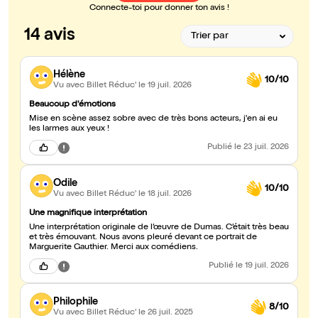
Connecte-toi pour donner ton avis !
14 avis
Hélène
10/10
Vu avec Billet Réduc'
le 19 juil. 2026
Beaucoup d'émotions
Mise en scène assez sobre avec de très bons acteurs, j'en ai eu
les larmes aux yeux !
Publié
le 23 juil. 2026
Odile
10/10
Vu avec Billet Réduc'
le 18 juil. 2026
Une magnifique interprétation
Une interprétation originale de l’œuvre de Dumas. C’était très beau
et très émouvant. Nous avons pleuré devant ce portrait de
Marguerite Gauthier. Merci aux comédiens.
Publié
le 19 juil. 2026
Philophile
8/10
Vu avec Billet Réduc'
le 26 juil. 2025