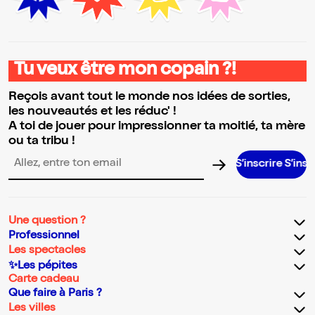
Tu veux être mon copain ?!
Reçois avant tout le monde nos idées de sorties,
les nouveautés et les réduc' !
A toi de jouer pour impressionner ta moitié, ta mère
ou ta tribu !
S’inscrire S’inscrire S’i
Adresse email pour la newsletter
Une question ?
Professionnel
Les spectacles
✨Les pépites
Carte cadeau
Que faire à Paris ?
Les villes