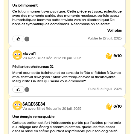
Un joli moment
Ce fut un moment sympathique. Cette pièce est assez éclectique
avec des moments parlés, des moments musicaux parfois assez
humoristiques (comme cette traviata version électronique) De
bons et sympathiques comédiens. Néanmoins on se serait
volontiers passé des moments chantés, pas très heureux.
Voir plus
Publié
le 27 juil. 2025
Eloval1
9/10
Vu avec Billet Réduc'
le 20 juil. 2025
Pétillant et chaleureux 🥰
Merci pour cette fraîcheur et ce sens de la fête si fidèles à Dumas
et au festival d'Avignon ! Allez vite trinquer avec la flamboyante
Marguerite Gautier qui saura vous émouvoir!!
Publié
le 21 juil. 2025
SAGESSE84
8/10
Vu avec Billet Réduc'
le 20 juil. 2025
Une énergie remarquable
Cette adoption est fort intéressante portée par l'actrice principale
qui dégage une énergie communicatrice, quelques faiblesses
dans la mise en scène pourtant appréciable pour son originalité