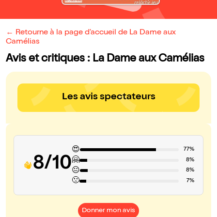
← Retourne à la page d'accueil de La Dame aux
Camélias
Avis et critiques : La Dame aux Camélias
Les avis spectateurs
😍
77%
8/10
🤗
8%
😐
8%
🙁
7%
Donner mon avis