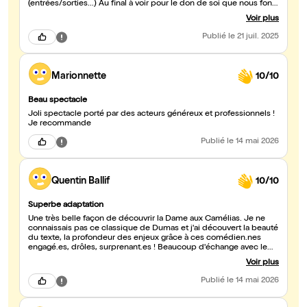
(entrées/sorties...) Au final à voir pour le don de soi que nous font
partager les comédiens et pour le risque du parti pris !
Voir plus
Publié
le 21 juil. 2025
Marionnette
10/10
Beau spectacle
Joli spectacle porté par des acteurs généreux et professionnels !
Je recommande
Publié
le 14 mai 2026
Quentin Ballif
10/10
Superbe adaptation
Une très belle façon de découvrir la Dame aux Camélias. Je ne
connaissais pas ce classique de Dumas et j'ai découvert la beauté
du texte, la profondeur des enjeux grâce à ces comédien.nes
engagé.es, drôles, surprenant.es ! Beaucoup d'échange avec le
public, des ponts avec notre époque très bien amenés, On ne
Voir plus
s'ennuie pas! On en ressort charmés et émus. Hâte de voir les
autres spectacles de la compagnie.
Publié
le 14 mai 2026