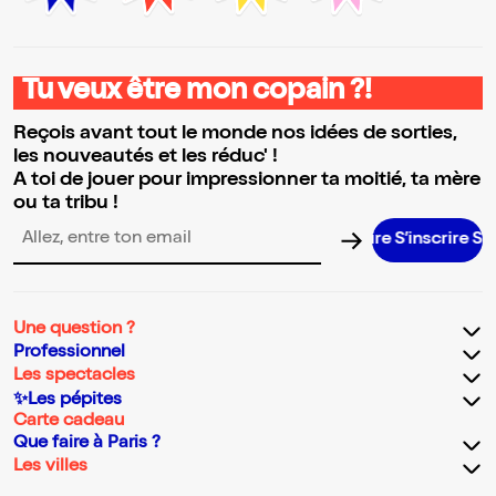
Tu veux être mon copain ?!
Reçois avant tout le monde nos idées de sorties,
les nouveautés et les réduc' !
A toi de jouer pour impressionner ta moitié, ta mère
ou ta tribu !
S’inscrire S’i
Adresse email pour la newsletter
Une question ?
Professionnel
Les spectacles
✨Les pépites
Carte cadeau
Que faire à Paris ?
Les villes