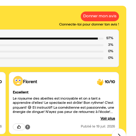
Donner mon avis
Connecte-toi pour donner ton avis !
97%
3%
0%
0%
0
Florent
10/10
Excellent
De la
Le royaume des abeilles est incroyable et on a tant a
À la 
apprendre d'elles! Le spectacle est drôle! Bon rythme! C'est
passi
nous 
piquant! 😅 Et instructif! La comédienne est passionnée, une
entre
énergie de dingue! N'ayez pas peur de retournez à l'école!
persip
Allez y foncez!
Voir plus
26
Publié
le 19 juil. 2026