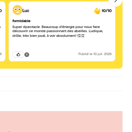
0
Luc
10/10
formidable
J'ai a
n
Super dpectacle. Beaucoup d'énergie pour nous faire
Un sp
découvrir ce monde passionnant des abeilles. Ludique,
enseign
le tem
drôle, très bien joué, à voir absolument !👏👏
26
Publié
le 10 juil. 2026