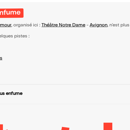
enfume
mour
, organisé ici :
Théâtre Notre Dame
-
Avignon
, n'est plu
elques pistes :
s
ous enfume