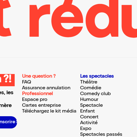
Une question ?
Les spectacles
 ?!
FAQ
Théâtre
Assurance annulation
Comédie
s, les
Professionnel
Comedy club
Espace pro
Humour
 mère
Cartes entreprise
Spectacle
Téléchargez le kit média
Enfant
Concert
S’inscrire S’inscrire S’inscrire S’inscrire S’inscrire S’inscrire S’inscrire S’inscrire S’inscrire S’inscrire S’inscrire S’inscrire
Activité
Expo
Spectacles passés