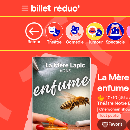
Retour
Théâtre
Comédie
Humour
Spectacle
La Mère
enfume
10/10
(36 av
Théâtre Notre
One woman sho
Tout public
Favoris