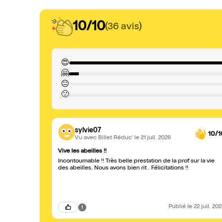
10/10
(36 avis)
😍
🤗
😐
🙁
sylvie07
10/1
Vu avec Billet Réduc'
le 21 juil. 2026
Vive les abeilles !!
Incontournable !! Très belle prestation de la prof sur la vie
des abeilles. Nous avons bien rit . Félicitations !!
Publié
le 22 juil. 20