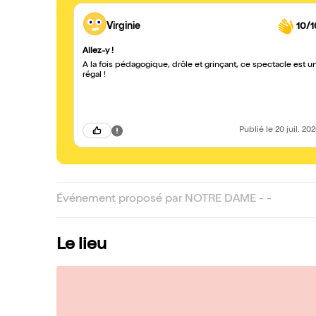
Virginie
10/1
Allez-y !
A la fois pédagogique, drôle et grinçant, ce spectacle est u
régal !
Publié
le 20 juil. 20
Événement proposé par NOTRE DAME - -
Le lieu