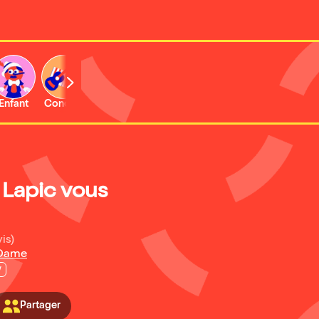
Enfant
Concert
Activité
 Lapic vous
is)
 Dame
w
Partager