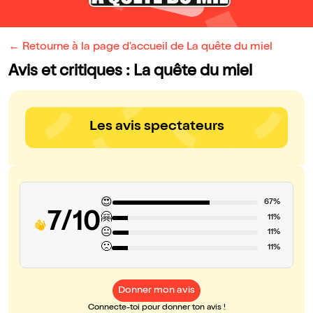
← Retourne à la page d'accueil de La quête du miel
Avis et critiques : La quête du miel
Les avis spectateurs
😍
67%
7/10
🤗
11%
😐
11%
🙁
11%
Donner mon avis
Connecte-toi pour donner ton avis !