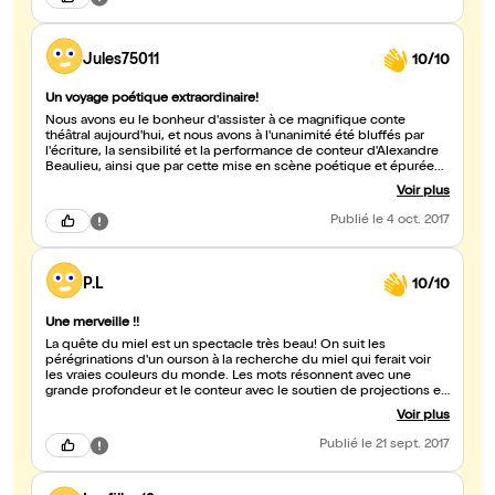
Jules75011
10/10
Un voyage poétique extraordinaire!
Nous avons eu le bonheur d'assister à ce magnifique conte
théâtral aujourd'hui, et nous avons à l'unanimité été bluffés par
l'écriture, la sensibilité et la performance de conteur d'Alexandre
Beaulieu, ainsi que par cette mise en scène poétique et épurée
qui nous a fait voyager à travers un univers de couleur et de
Voir plus
poésie. Enfin du théâtre qui touche l'imaginaire des adultes autant
que celui des enfants, et pour preuve ma petite cousine de 5 ans
Publié
le 4 oct. 2017
scotchée et ma tante qui avait les larmes aux yeux à la fin de ce
beau spectacle. Courrez-y!!!
P.L
10/10
Une merveille !!
La quête du miel est un spectacle très beau! On suit les
pérégrinations d'un ourson à la recherche du miel qui ferait voir
les vraies couleurs du monde. Les mots résonnent avec une
grande profondeur et le conteur avec le soutien de projections et
de musiques nous fait voyager dans un monde aux mille couleurs
Voir plus
!!
Publié
le 21 sept. 2017