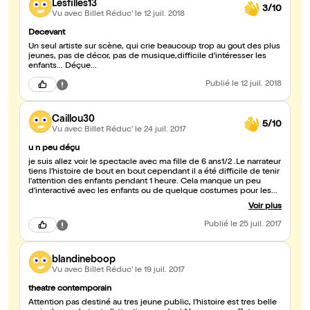
Lesfilles13
3/10
Vu avec Billet Réduc'
le 12 juil. 2018
Decevant
Un seul artiste sur scène, qui crie beaucoup trop au gout des plus
jeunes, pas de décor, pas de musique,difficile d'intéresser les
enfants... Déçue...
Publié
le 12 juil. 2018
Caillou30
5/10
Vu avec Billet Réduc'
le 24 juil. 2017
u n peu déçu
je suis allez voir le spectacle avec ma fille de 6 ans1/2 .Le narrateur
tiens l'histoire de bout en bout cependant il a été difficile de tenir
l'attention des enfants pendant 1 heure. Cela manque un peu
d'interactivé avec les enfants ou de quelque costumes pour les
aider a l'imaginaire.
Voir plus
Publié
le 25 juil. 2017
blandineboop
Vu avec Billet Réduc'
le 19 juil. 2017
theatre contemporain
Attention pas destiné au tres jeune public, l'histoire est tres belle