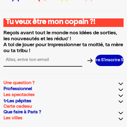
Tu veux être mon copain ?!
Reçois avant tout le monde nos idées de sorties,
les nouveautés et les réduc' !
A toi de jouer pour impressionner ta moitié, ta mère
ou ta tribu !
S’inscrire S’inscr
Adresse email pour la newsletter
Une question ?
Professionnel
Les spectacles
✨Les pépites
Carte cadeau
Que faire à Paris ?
Les villes