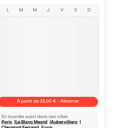
L
M
M
J
V
S
D
À partir de 25,00 € - Réserver
En tournée aussi dans ces villes
Paris
Le Blanc Mesnil
Aubervilliers