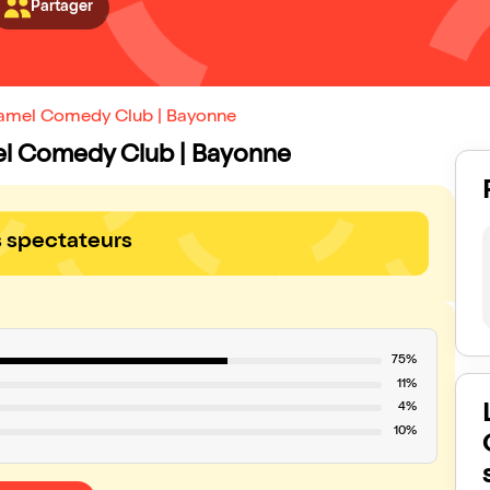
Partager
 Jamel Comedy Club | Bayonne
amel Comedy Club | Bayonne
s spectateurs
75%
11%
4%
10%