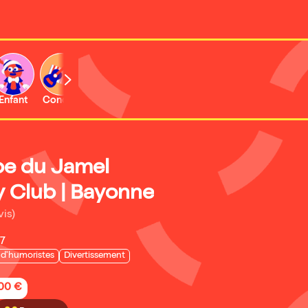
Enfant
Concert
pe du Jamel
Club | Bayonne
vis)
27
 d'humoristes
Divertissement
,00 €