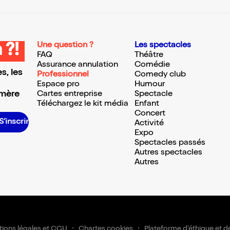
Une question ?
Les spectacles
 ?!
FAQ
Théâtre
Assurance annulation
Comédie
s, les
Professionnel
Comedy club
Espace pro
Humour
 mère
Cartes entreprise
Spectacle
Téléchargez le kit média
Enfant
Concert
S’inscrire S’inscrire S’inscrire S’inscrire S’inscrire S’inscrire S’inscrire S’inscrire S’inscrire S’inscrire S’inscrire S’inscrire
Activité
Expo
Spectacles passés
Autres spectacles
Autres
ions légales et CGU
Chartes cookies
Plateforme d'éthique et d