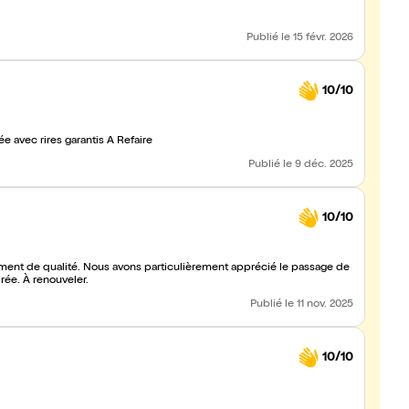
Publié
le 15 févr. 2026
10/10
Le lieu est super sympa, les artistes sont top .. Une super soirée avec rires garantis A Refaire
Publié
le 9 déc. 2025
10/10
ssement de qualité. Nous avons particulièrement apprécié le passage de
irée. À renouveler.
Publié
le 11 nov. 2025
10/10