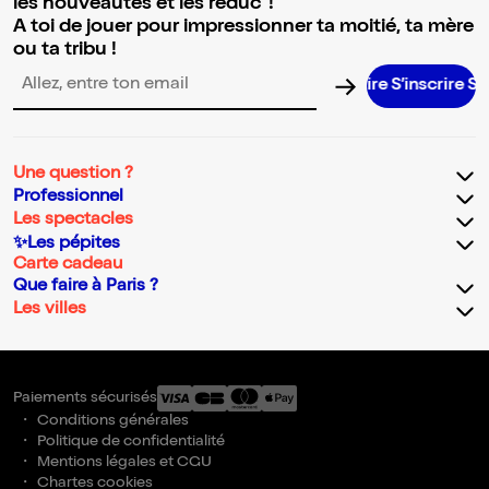
les nouveautés et les réduc' !
A toi de jouer pour impressionner ta moitié, ta mère
ou ta tribu !
S’inscrire S’inscrire S’inscrire S’inscrire S
Adresse email pour la newsletter
Une question ?
Professionnel
Les spectacles
✨Les pépites
Carte cadeau
Que faire à Paris ?
Les villes
Paiements sécurisés
Conditions générales
Politique de confidentialité
Mentions légales et CGU
Chartes cookies