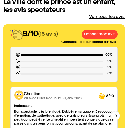
La Ville dont le prince est un enfant,
les avis spectateurs
Voir tous les avis
9/10
(16 avis)
Donner mon avis
Connecte-toi pour donner ton avis !
😍
100%
🤗
0%
😐
0%
🙁
0%
Christian
8/10
Vu avec Billet Réduc'
le 30 janv. 2026
Intéressant
A
Bon spectacle, très bien joué. L'Abbé remarquable. Beaucoup
Da
d'émotion, de pathétique, avec de vrais pleurs & sanglots – un
in
peu trop, peut-être. Le cinéphile impénitent songera que ça se
se
passe dans un pensionnat pour garçons, avant de se plaindre
ex