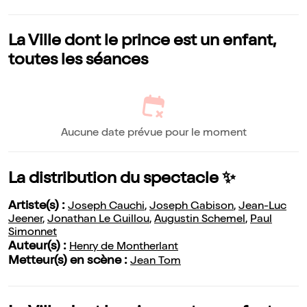
La Ville dont le prince est un enfant,
toutes les séances
Aucune date prévue pour le moment
La distribution du spectacle ✨
Artiste(s) :
Joseph Cauchi
,
Joseph Gabison
,
Jean-Luc
Jeener
,
Jonathan Le Guillou
,
Augustin Schemel
,
Paul
Simonnet
Auteur(s) :
Henry de Montherlant
Metteur(s) en scène :
Jean Tom