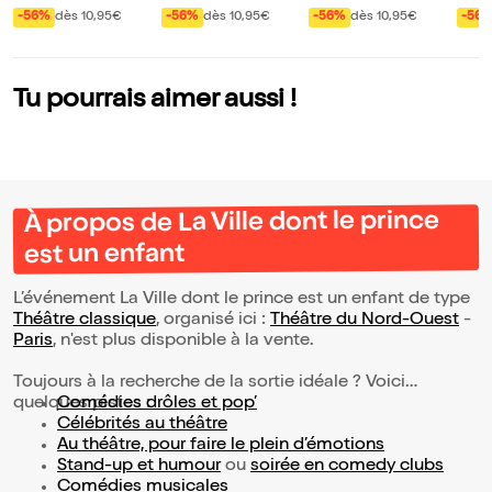
ago
é lui
ne d
-56%
dès 10,95€
-56%
dès 10,95€
-56%
dès 10,95€
-56
Tu pourrais aimer aussi !
À propos de La Ville dont le prince
est un enfant
L’événement La Ville dont le prince est un enfant de type
Théâtre classique
, organisé ici :
Théâtre du Nord-Ouest
-
Paris
, n'est plus disponible à la vente.
Toujours à la recherche de la sortie idéale ? Voici
quelques pistes :
Comédies drôles et pop’
Célébrités au théâtre
Au théâtre, pour faire le plein d’émotions
Stand-up et humour
ou
soirée en comedy clubs
Comédies musicales