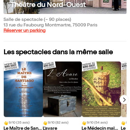
Théâtre du Nord-Ouest
Salle de spectacle (~ 90 places)
13 rue du Faubourg Montmartre, 75009 Paris
Réserver un parking
Les spectacles dans la même salle
9/10 (35 avis)
9/10 (82 avis)
9/10 (54 avis)
8/
Le Maître de Santi
L'avare
Le Médecin malgr
Le P