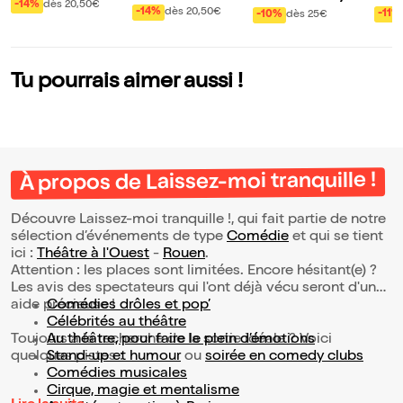
-14%
dès 20,50€
Rou
b
-14%
dès 20,50€
-11%
-10%
dès 25€
Tu pourrais aimer aussi !
À propos de Laissez-moi tranquille !
Découvre Laissez-moi tranquille !, qui fait partie de notre
sélection d’événements de type
Comédie
et qui se tient
ici :
Théâtre à l'Ouest
-
Rouen
.
Attention : les places sont limitées. Encore hésitant(e) ?
Les avis des spectateurs qui l'ont déjà vécu seront d'une
aide précieuse !
Comédies drôles et pop’
Célébrités au théâtre
Toujours à la recherche de la sortie idéale ? Voici
Au théâtre, pour faire le plein d’émotions
quelques pistes :
Stand-up et humour
ou
soirée en comedy clubs
Comédies musicales
Cirque, magie et mentalisme