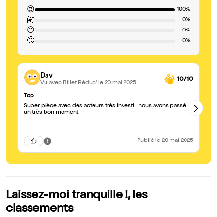
😍
100%
🤗
0%
😐
0%
🙁
0%
Dav
10/10
Vu avec Billet Réduc'
le 20 mai 2025
Top
Un
Super pièce avec des acteurs très investi.. nous avons passé
Un
un très bon moment
Un
co
Publié
le 20 mai 2025
Laissez-moi tranquille !, les
classements