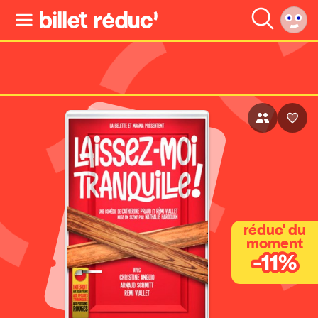
réduc' du
moment
-11%