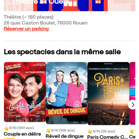
Théâtre à l'Ouest
Théâtre (~ 180 places)
26 quai Gaston Boulet, 76000 Rouen
Réserver un parking
Les spectacles dans la même salle
8/10 (1201 avis)
8/10 (108 avis)
10
9/10 (36 avis)
Couple en délire
Réveil de dingue
Ce s
Paris Comedy Clu