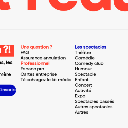
Une question ?
Les spectacles
 ?!
FAQ
Théâtre
Assurance annulation
Comédie
s, les
Professionnel
Comedy club
Espace pro
Humour
 mère
Cartes entreprise
Spectacle
Téléchargez le kit média
Enfant
Concert
S’inscrire S’inscrire S’inscrire S’inscrire S’inscrire S’inscrire S’inscrire S’inscrire S’inscrire S’inscrire S’inscrire S’inscrire
Activité
Expo
Spectacles passés
Autres spectacles
Autres