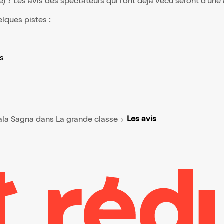
(e) ? Les avis des spectateurs qui l'ont déjà vécu seront d'une
elques pistes :
s
Les avis
ala Sagna dans La grande classe