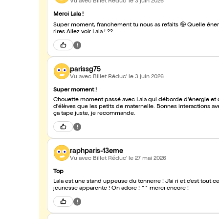
Vu avec Billet Réduc'
le 3 juin 2026
Merci Lala !
Super moment, franchement tu nous as refaits 🤪 Quelle énergie
rires Allez voir Lala ! ??
parissg75
Vu avec Billet Réduc'
le 3 juin 2026
Super moment !
Chouette moment passé avec Lala qui déborde d'énergie et d'
d'élèves que les petits de maternelle. Bonnes interactions av
ça tape juste, je recommande.
raphparis-13eme
Vu avec Billet Réduc'
le 27 mai 2026
Top
Lala est une stand uppeuse du tonnerre ! J’ai ri et c’est tout 
jeunesse apparente ! On adore ! ^^ merci encore !