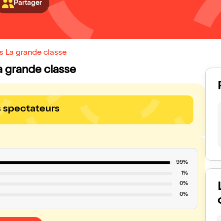
Partager
s La grande classe
La grande classe
s spectateurs
99%
1%
0%
0%