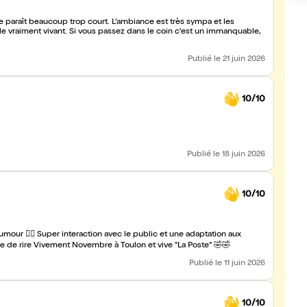
le paraît beaucoup trop court. L'ambiance est très sympa et les
le vraiment vivant. Si vous passez dans le coin c'est un immanquable,
Publié
le 21 juin 2026
10/10
Publié
le 18 juin 2026
10/10
mour 👌🏻 Super interaction avec le public et une adaptation aux
réponses données au top... Merci Lala pour cette soirée pleine de rire Vivement Novembre à Toulon et vive "La Poste" 🤣🤣
Publié
le 11 juin 2026
10/10