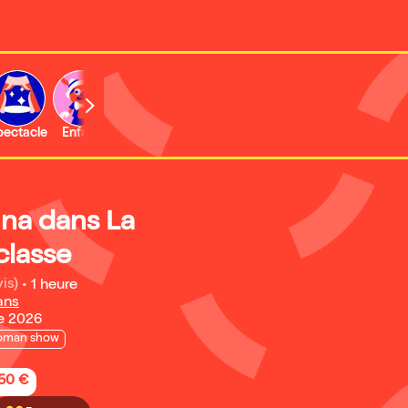
b
pectacle
Enfant
gna dans La
classe
is)
•
1 heure
ans
e 2026
oman show
,50 €