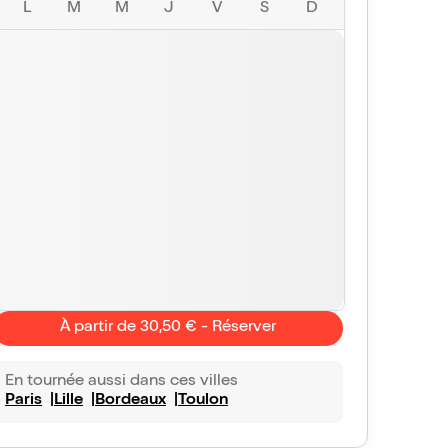
L
M
M
J
V
S
D
À partir de 30,50 € - Réserver
En tournée aussi dans ces villes
Paris
Lille
Bordeaux
Toulon