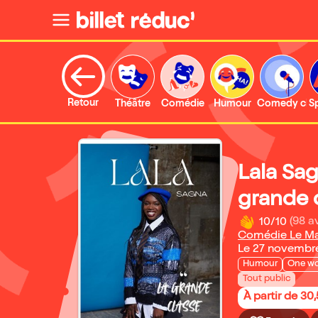
Retour
Théâtre
Comédie
Humour
Comedy clu
S
Lala Sa
grande 
10/10
(98 av
Comédie Le M
Le 27 novembr
Humour
One w
Tout public
À partir de 30