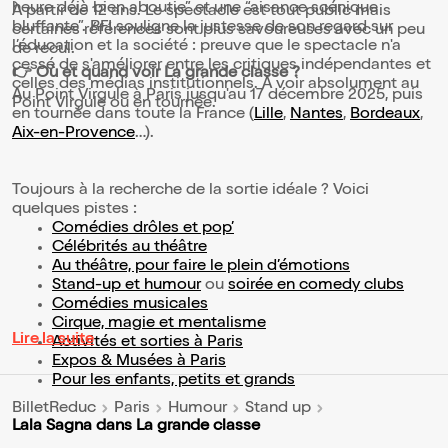
heure déjà bien aboutie” et une “aisance scénique
À partir de 12 ans. Le spectacle est tout public mais
bluffante”. RFI souligne la justesse de son regard sur
certaines références sont plus savoureuses avec un peu
l’éducation et la société : preuve que le spectacle n'a
de recul.
cessé de s'améliorer entre les critiques indépendantes et
👉 Où et quand voir La grande classe ?
celles des médias institutionnels. À voir absolument au
Au Point Virgule à Paris jusqu'au 17 décembre 2025, puis
Point Virgule ou en tournée.
en tournée dans toute la France (
Lille
,
Nantes
,
Bordeaux
,
Aix-en-Provence
…).
Toujours à la recherche de la sortie idéale ? Voici
quelques pistes :
Comédies drôles et pop’
Célébrités au théâtre
Au théâtre, pour faire le plein d’émotions
Stand-up et humour
ou
soirée en comedy clubs
Comédies musicales
Cirque, magie et mentalisme
Lire la suite
Activités et sorties à Paris
Expos & Musées à Paris
Pour les enfants, petits et grands
BilletReduc
Paris
Humour
Stand up
Lala Sagna dans La grande classe