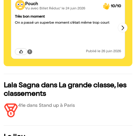
Pouch
10/10
Vu avec Billet Réduc'
le 24 juin 2026
Très bon moment
Un
On a passé un superbe moment c’était même trop court
Je
dr
ex
Publié
le 26 juin 2026
Lala Sagna dans La grande classe, les
classements
41e dans Stand up à Paris