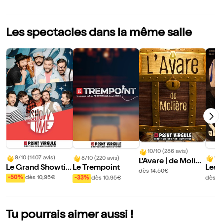
Les spectacles dans la même salle
10/10 (286 avis)
9/10 (1407 avis)
8/10 (220 avis)
10
L'Avare | de Molièr
Le Grand Showti
Le Trempoint
Les 
e
dès 14,50€
me : L'ultimate imp
Sca
-50%
dès 10,95€
-33%
dès 10,95€
dès 1
ro comédie show
Tu pourrais aimer aussi !