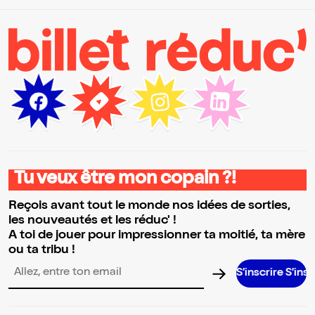
Tu veux être mon copain ?!
Reçois avant tout le monde nos idées de sorties,
les nouveautés et les réduc' !
A toi de jouer pour impressionner ta moitié, ta mère
ou ta tribu !
S’inscrire S’inscrire S’inscr
Adresse email pour la newsletter