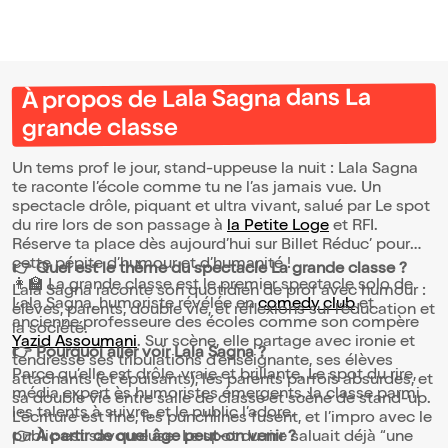
À propos de Lala Sagna dans La
grande classe
Un tems prof le jour, stand-uppeuse la nuit : Lala Sagna
te raconte l’école comme tu ne l’as jamais vue. Un
spectacle drôle, piquant et ultra vivant, salué par Le spot
du rire lors de son passage à
la Petite Loge
et RFI.
Réserve ta place dès aujourd’hui sur Billet Réduc’ pour
cette pépite d’humour et d’humanité !
👉 Quel est le thème du spectacle La grande classe ?
👩‍🏫 La grande classe est le premier spectacle solo de
Lala Sagna raconte son quotidien de prof avec humour :
Lala Sagna, humoriste révélée en
comedy club
et
élèves, parents, double vie, et réflexions sur l’éducation et
ancienne professeure des écoles comme son compère
la société.
Yazid Assoumani
. Sur scène, elle partage avec ironie et
👉 Pourquoi aller voir Lala Sagna ?
tendresse ses tribulations d’enseignante, ses élèves
Parce qu’elle est drôle, vraie et brillante. Le spot du rire,
attachants (et épuisants), les parents parfois absurdes, et
média expert ès humoristes émergents, la classe parmi
sa double vie entre salle de classe et scène de stand-up.
les talents à suivre, et le public l’adore.
L’écriture est fine, les punchlines fusent, et l’impro avec le
public est savoureuse. Le spot du rire saluait déjà “une
👉 À partir de quel âge peut-on venir ?