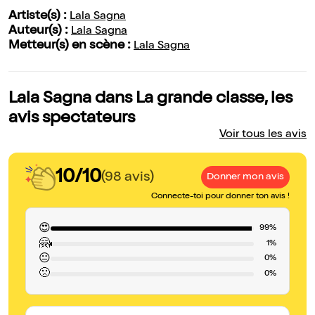
Artiste(s) :
Lala Sagna
Auteur(s) :
Lala Sagna
Metteur(s) en scène :
Lala Sagna
Lala Sagna dans La grande classe, les
avis spectateurs
Voir tous les avis
10/10
(98 avis)
Donner mon avis
Connecte-toi pour donner ton avis !
😍
99%
🤗
1%
😐
0%
🙁
0%