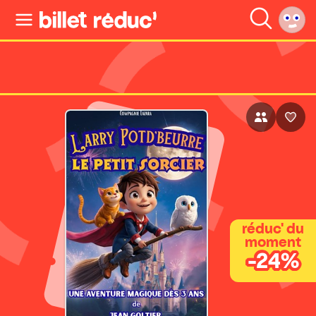
réduc' du
moment
-24%