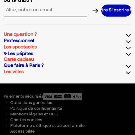
ou ta tribu !
S’inscrire S’inscrire S’inscrire S’inscrire
Adresse email pour la newsletter
Une question ?
Professionnel
Les spectacles
✨Les pépites
Carte cadeau
Que faire à Paris ?
Les villes
Paiements sécurisés
Conditions générales
Politique de confidentialité
Mentions légales et CGU
Chartes cookies
Plateforme d'éthique et de conformité
Accessibilité