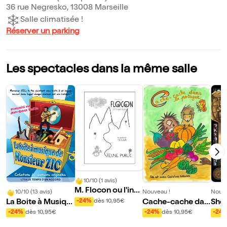
36 rue Negresko, 13008 Marseille
Salle climatisée !
Réserver un parking
Les spectacles dans la même salle
10/10 (1 avis)
M. Flocon ou l'incr
10/10 (13 avis)
Nouveau !
Nouve
oyable voyage
La Boite à Musiqu
Cache-cache dan
She
-24%
dès 10,95€
e de Monsieur Zic
s le potager
et l
-24%
dès 10,95€
-24%
dès 10,95€
-24
ntô