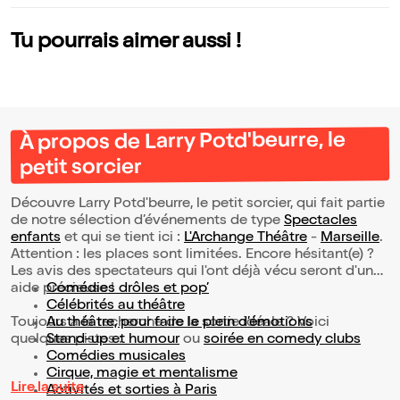
Tu pourrais aimer aussi !
À propos de Larry Potd'beurre, le
petit sorcier
Découvre Larry Potd'beurre, le petit sorcier, qui fait partie
de notre sélection d’événements de type
Spectacles
enfants
et qui se tient ici :
L'Archange Théâtre
-
Marseille
.
Attention : les places sont limitées. Encore hésitant(e) ?
Les avis des spectateurs qui l'ont déjà vécu seront d'une
aide précieuse !
Comédies drôles et pop’
Célébrités au théâtre
Toujours à la recherche de la sortie idéale ? Voici
Au théâtre, pour faire le plein d’émotions
quelques pistes :
Stand-up et humour
ou
soirée en comedy clubs
Comédies musicales
Cirque, magie et mentalisme
Lire la suite
Activités et sorties à Paris