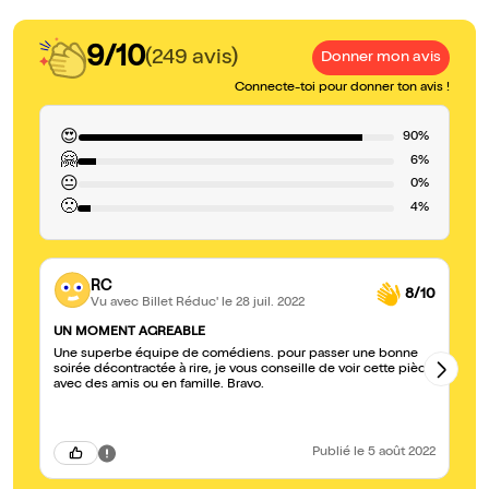
9/10
(249 avis)
Donner mon avis
Connecte-toi pour donner ton avis !
😍
90%
🤗
6%
😐
0%
🙁
4%
RC
8/10
Vu avec Billet Réduc'
le 28 juil. 2022
UN MOMENT AGREABLE
En
Une superbe équipe de comédiens. pour passer une bonne
no
soirée décontractée à rire, je vous conseille de voir cette pièce
pl
avec des amis ou en famille. Bravo.
Pa
Publié
le 5 août 2022