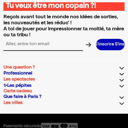
Tu veux être mon copain ?!
Reçois avant tout le monde nos idées de sorties,
les nouveautés et les réduc' !
A toi de jouer pour impressionner ta moitié, ta mère
ou ta tribu !
S’inscrire S’inscrire S’insc
Adresse email pour la newsletter
Une question ?
Professionnel
Les spectacles
✨Les pépites
Carte cadeau
Que faire à Paris ?
Les villes
Paiements sécurisés