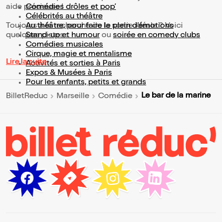
aide précieuse !
Comédies drôles et pop’
Célébrités au théâtre
Toujours à la recherche de la sortie idéale ? Voici
Au théâtre, pour faire le plein d’émotions
quelques pistes :
Stand-up et humour
ou
soirée en comedy clubs
Comédies musicales
Cirque, magie et mentalisme
Lire la suite
Activités et sorties à Paris
Expos & Musées à Paris
Pour les enfants, petits et grands
Le bar de la marine
BilletReduc
Marseille
Comédie