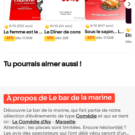
9/10 (647 avis)
9/10 (552 avis)
10/10 (44 avis)
9/
Sous le sapin... Le
La femme est le m
Le Dîner de cons
Elis
s emmerdes !
eilleur ami de l'ho
-32%
dès 17,50€
-32%
dès 17,50€
-15%
dès 22€
ans 
dès 3
mme
de 
Tu pourrais aimer aussi !
À propos de Le bar de la marine
Découvre Le bar de la marine, qui fait partie de notre
sélection d’événements de type
Comédie
et qui se tient
ici :
La Comédie d'Aix
-
Marseille
.
Attention : les places sont limitées. Encore hésitant(e) ?
Les avis des spectateurs qui l'ont déjà vécu seront d'une