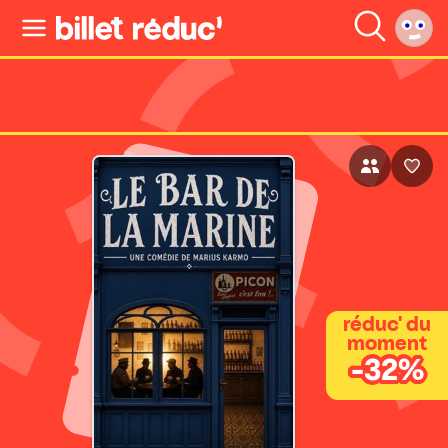
réduc' du
moment
-32%