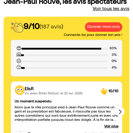
Jean-Paul Rouve, les avis spectateurs
Voir tous les avis
9/10
(187 avis)
Donner mon avis
Connecte-toi pour donner ton avis !
😍
93%
🤗
3%
😐
0%
🙁
4%
ElisR
10/10
Vu avec Billet Réduc'
le 22 avr. 2026
Un moment suspendu
Br
Alors que le rôle principal sied à Jean-Paul Rouve comme un
Qu
gant et sa prestation est fabuleuse, il n’occulte pas tous les
sa
autres comédiens qui sont tous extrêmement juste et avec une
interprétation parfaite jusqu’au bout des doigts. À la fin de la
représentation non seulement nous n’avons pas vu le temps
Voir plus
passé mais sommes déjà nostalgique que ce soit fini. Chaque
scène pensée jusqu’au moindre détail pourrait à elle même