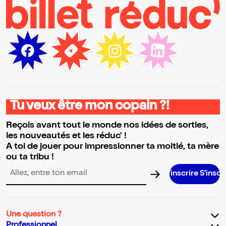
Tu veux être mon copain ?!
Reçois avant tout le monde nos idées de sorties,
les nouveautés et les réduc' !
A toi de jouer pour impressionner ta moitié, ta mère
ou ta tribu !
S’inscrire S’inscrire S’inscrire 
Adresse email pour la newsletter
Une question ?
Professionnel