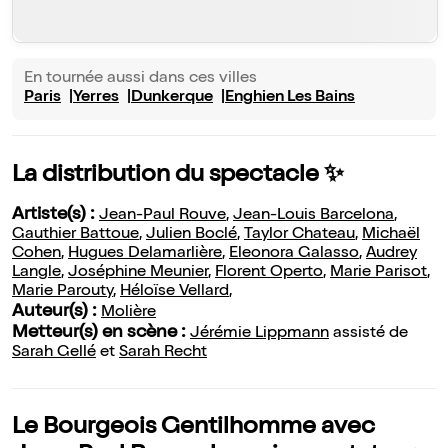
En tournée aussi dans ces villes
Paris
Yerres
Dunkerque
Enghien Les Bains
La distribution du spectacle ✨
Artiste(s) :
Jean-Paul Rouve
,
Jean-Louis Barcelona
,
Gauthier Battoue
,
Julien Boclé
,
Taylor Chateau
,
Michaël
Cohen
,
Hugues Delamarlière
,
Eleonora Galasso
,
Audrey
Langle
,
Joséphine Meunier
,
Florent Operto
,
Marie Parisot
,
Marie Parouty
,
Héloïse Vellard
,
Auteur(s) :
Molière
Metteur(s) en scène :
Jérémie Lippmann
assisté de
Sarah Gellé
et
Sarah Recht
Le Bourgeois Gentilhomme avec