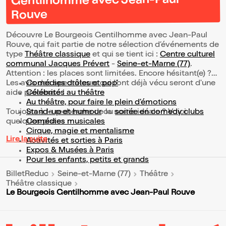
Gentilhomme avec Jean-Paul
Rouve
Découvre Le Bourgeois Gentilhomme avec Jean-Paul
Rouve, qui fait partie de notre sélection d’événements de
type
Théâtre classique
et qui se tient ici :
Centre culturel
communal Jacques Prévert
-
Seine-et-Marne (77)
.
Attention : les places sont limitées. Encore hésitant(e) ?
Les avis des spectateurs qui l'ont déjà vécu seront d'une
Comédies drôles et pop’
aide précieuse !
Célébrités au théâtre
Au théâtre, pour faire le plein d’émotions
Toujours à la recherche de la sortie idéale ? Voici
Stand-up et humour
ou
soirée en comedy clubs
quelques pistes :
Comédies musicales
Cirque, magie et mentalisme
Lire la suite
Activités et sorties à Paris
Expos & Musées à Paris
Pour les enfants, petits et grands
BilletReduc
Seine-et-Marne (77)
Théâtre
Théâtre classique
Le Bourgeois Gentilhomme avec Jean-Paul Rouve