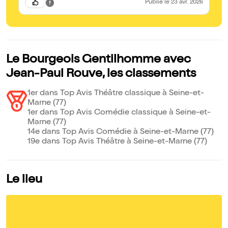
Publié
le 23 avr. 2026
durer des heures qu’on ne se s’en lasserait pas. Elle participe à
mettre en avant que la pièce bien qu’écrite au XVIIème siècle
n’est on ne peut plus actuelle, tout en restant fidèle au texte et
à l’époque Les costumes : tout simplement magnifiques ! Et
sans oublier le principal : un pièce hilarante, cela faisait bien
longtemps que je n’avais pas tant rit ! Merci à tous ceux qui ont
participé à cette œuvre !
Le Bourgeois Gentilhomme avec
Jean-Paul Rouve, les classements
1er dans Top Avis Théâtre classique à Seine-et-
Marne (77)
1er dans Top Avis Comédie classique à Seine-et-
Marne (77)
14e dans Top Avis Comédie à Seine-et-Marne (77)
19e dans Top Avis Théâtre à Seine-et-Marne (77)
Le lieu