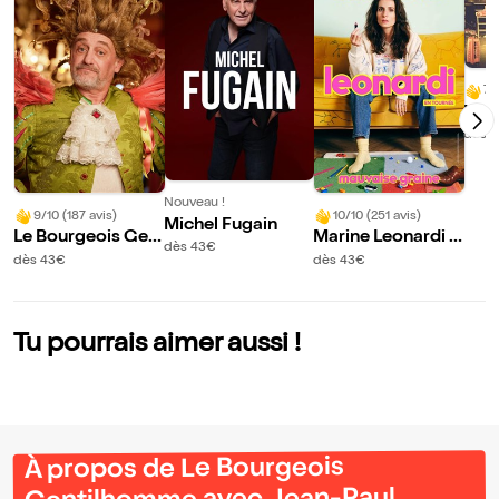
7/
Les 
Dér
dès 3
Nouveau !
9/10 (187 avis)
10/10 (251 avis)
Michel Fugain
Le Bourgeois Gen
Marine Leonardi d
dès 43€
tilhomme avec Je
ans Mauvaise grai
dès 43€
dès 43€
an-Paul Rouve
ne
Tu pourrais aimer aussi !
À propos de Le Bourgeois