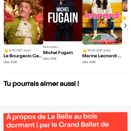
7/
Les 
Dér
dès 3
Nouveau !
9/10 (187 avis)
10/10 (251 avis)
Michel Fugain
Le Bourgeois Gen
Marine Leonardi d
dès 43€
tilhomme avec Je
ans Mauvaise grai
dès 43€
dès 43€
an-Paul Rouve
ne
Tu pourrais aimer aussi !
À propos de La Belle au bois
dormant | par le Grand Ballet de