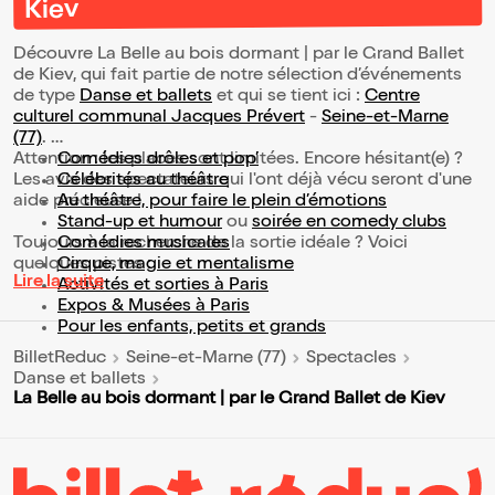
Kiev
Découvre La Belle au bois dormant | par le Grand Ballet
de Kiev, qui fait partie de notre sélection d’événements
de type
Danse et ballets
et qui se tient ici :
Centre
culturel communal Jacques Prévert
-
Seine-et-Marne
(77)
.
Attention : les places sont limitées. Encore hésitant(e) ?
Comédies drôles et pop’
Les avis des spectateurs qui l'ont déjà vécu seront d'une
Célébrités au théâtre
aide précieuse !
Au théâtre, pour faire le plein d’émotions
Stand-up et humour
ou
soirée en comedy clubs
Toujours à la recherche de la sortie idéale ? Voici
Comédies musicales
quelques pistes :
Cirque, magie et mentalisme
Lire la suite
Activités et sorties à Paris
Expos & Musées à Paris
Pour les enfants, petits et grands
BilletReduc
Seine-et-Marne (77)
Spectacles
Danse et ballets
La Belle au bois dormant | par le Grand Ballet de Kiev