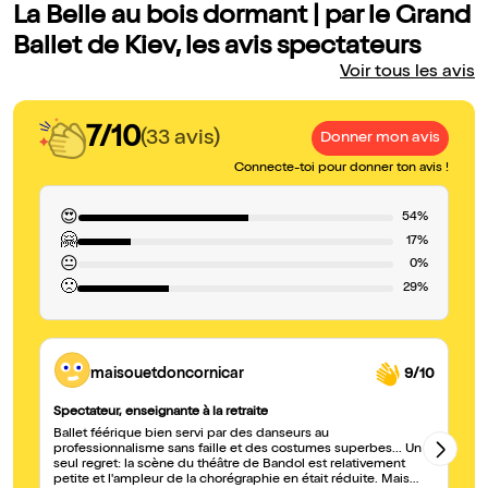
La Belle au bois dormant | par le Grand
Ballet de Kiev, les avis spectateurs
Voir tous les avis
7/10
(33 avis)
Donner mon avis
Connecte-toi pour donner ton avis !
😍
54%
🤗
17%
😐
0%
🙁
29%
maisouetdoncornicar
9/10
Spectateur, enseignante à la retraite
Ju
Ballet féérique bien servi par des danseurs au
Un
professionnalisme sans faille et des costumes superbes... Un
ma
seul regret: la scène du théâtre de Bandol est relativement
au
petite et l'ampleur de la chorégraphie en était réduite. Mais
so