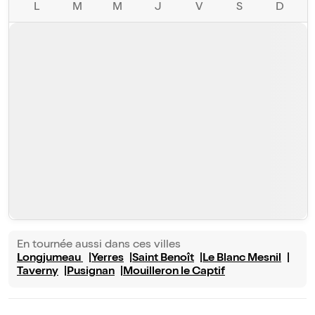
L
M
M
J
V
S
D
En tournée aussi dans ces villes
Longjumeau
Yerres
Saint Benoît
Le Blanc Mesnil
Taverny
Pusignan
Mouilleron le Captif