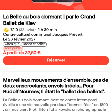
La Belle au bois dormant | par le Grand
Ballet de Kiev
7/10
(33 avis)
•
2 h 30 min
Centre culturel communal Jacques Prévert
Le 26 février 2027
Classique
Danse et ballet
Tout public
À partir de 32,50 €
Réserver
Merveilleux mouvements d'ensemble, pas de
deux ensorcelants, envols irréels... Pour
Rudolf Noureev, il était le "ballet des ballets".
La Belle au bois dormant, c'est ce conte intemporel
éveillé à une vie nouvelle par deux "bonnes fées" en 1890
: un musicien, Piotr Ilitch Tchaïkovski, un chorégraphe, le